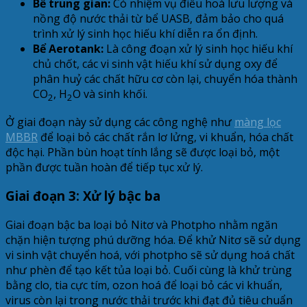
Bể trung gian:
Có nhiệm vụ điều hoà lưu lượng và
nồng độ nước thải từ bể UASB, đảm bảo cho quá
trình xử lý sinh học hiếu khí diễn ra ổn định.
Bể Aerotank:
Là công đoạn xử lý sinh học hiếu khí
chủ chốt, các vi sinh vật hiếu khí sử dụng oxy để
phân huỷ các chất hữu cơ còn lại, chuyển hóa thành
CO
, H
O và sinh khối.
2
2
Ở giai đoạn này sử dụng các công nghệ như
màng lọc
MBBR
để loại bỏ các chất rắn lơ lửng, vi khuẩn, hóa chất
độc hại. Phần bùn hoạt tính lắng sẽ được loại bỏ, một
phần được tuần hoàn để tiếp tục xử lý.
Giai đoạn 3: Xử lý bậc ba
Giai đoạn bậc ba loại bỏ Nitơ và Photpho nhằm ngăn
chặn hiện tượng phú dưỡng hóa. Để khử Nitơ sẽ sử dụng
vi sinh vật chuyển hoá, với photpho sẽ sử dụng hoá chất
như phèn để tạo kết tủa loại bỏ. Cuối cùng là khử trùng
bằng clo, tia cực tím, ozon hoá để loại bỏ các vi khuẩn,
virus còn lại trong nước thải trước khi đạt đủ tiêu chuẩn