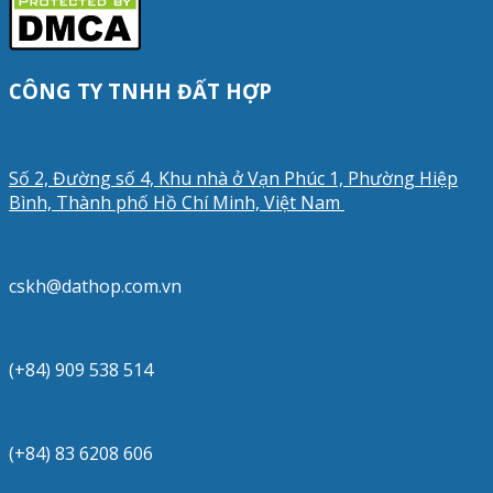
CÔNG TY TNHH ĐẤT HỢP
Số 2, Đường số 4, Khu nhà ở Vạn Phúc 1, Phường Hiệp
Bình, Thành phố Hồ Chí Minh, Việt Nam
cskh@dathop.com.vn
(+84) 909 538 514
(+84) 83 6208 606