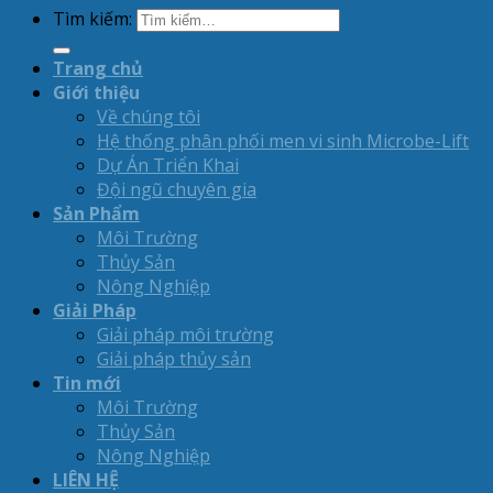
Tìm kiếm:
Trang chủ
Giới thiệu
Về chúng tôi
Hệ thống phân phối men vi sinh Microbe-Lift
Dự Án Triển Khai
Đội ngũ chuyên gia
Sản Phẩm
Môi Trường
Thủy Sản
Nông Nghiệp
Giải Pháp
Giải pháp môi trường
Giải pháp thủy sản
Tin mới
Môi Trường
Thủy Sản
Nông Nghiệp
LIÊN HỆ