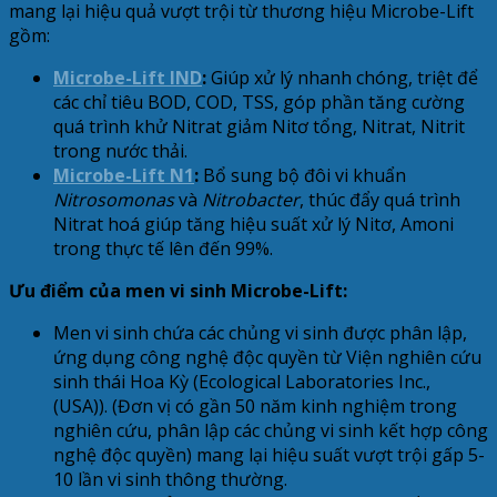
mang lại hiệu quả vượt trội từ thương hiệu Microbe-Lift
gồm:
Microbe-Lift IND
:
Giúp xử lý nhanh chóng, triệt để
các chỉ tiêu BOD, COD, TSS, góp phần tăng cường
quá trình khử Nitrat giảm Nitơ tổng, Nitrat, Nitrit
trong nước thải.
Microbe-Lift N1
:
Bổ sung bộ đôi vi khuẩn
Nitrosomonas
và
Nitrobacter
, thúc đẩy quá trình
Nitrat hoá giúp tăng hiệu suất xử lý Nitơ, Amoni
trong thực tế lên đến 99%.
Ưu điểm của men vi sinh Microbe-Lift:
Men vi sinh chứa các chủng vi sinh được phân lập,
ứng dụng công nghệ độc quyền từ Viện nghiên cứu
sinh thái Hoa Kỳ (Ecological Laboratories Inc.,
(USA)). (Đơn vị có gần 50 năm kinh nghiệm trong
nghiên cứu, phân lập các chủng vi sinh kết hợp công
nghệ độc quyền) mang lại hiệu suất vượt trội gấp 5-
10 lần vi sinh thông thường.