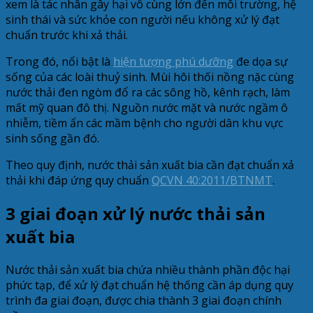
xem là tác nhân gây hại vô cùng lớn đến môi trường, hệ
sinh thái và sức khỏe con người nếu không xử lý đạt
chuẩn trước khi xả thải.
Trong đó, nổi bật là
hiện tượng phú dưỡng
đe dọa sự
sống của các loài thuỷ sinh. Mùi hôi thối nồng nặc cùng
nước thải đen ngòm đổ ra các sông hồ, kênh rạch, làm
mất mỹ quan đô thị. Nguồn nước mặt và nước ngầm ô
nhiễm, tiềm ẩn các mầm bệnh cho người dân khu vực
sinh sống gần đó.
Theo quy định, nước thải sản xuất bia cần đạt chuẩn xả
thải khi đáp ứng quy chuẩn
QCVN 40:2011/BTNMT
.
3 giai đoạn xử lý nước thải sản
xuất bia
Nước thải sản xuất bia chứa nhiều thành phần độc hại
phức tạp, để xử lý đạt chuẩn hệ thống cần áp dụng quy
trình đa giai đoạn, được chia thành 3 giai đoạn chính