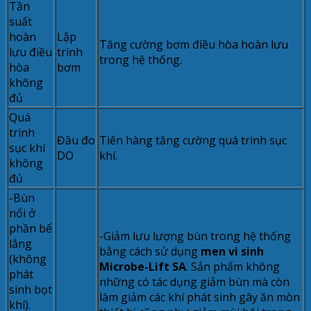
Tần
suất
hoàn
Lập
Tăng cường bơm điều hòa hoàn lưu
lưu điều
trình
trong hệ thống.
hòa
bơm
không
đủ
Quá
trình
Đầu đo
Tiến hàng tăng cường quá trình sục
sục khí
DO
khí.
không
đủ
-Bùn
nổi ở
phần bể
-Giảm lưu lượng bùn trong hệ thống
lắng
bằng cách sử dụng
men vi sinh
(không
Microbe-Lift SA
. Sản phẩm không
phát
những có tác dụng giảm bùn mà còn
sinh bọt
làm giảm các khí phát sinh gây ăn mòn
khí).