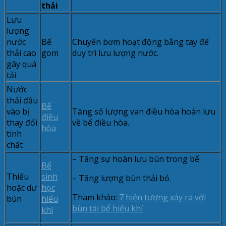
thải
Lưu
lượng
nước
Bể
Chuyển bơm hoạt động bằng tay để
thải cao
gom
duy trì lưu lượng nước.
gây quá
tải
Nước
thải đầu
Bể
vào bị
Tăng số lượng van điều hòa hoàn lưu
điều
thay đổi
về bể điều hòa.
hòa
tính
chất
– Tăng sự hoàn lưu bùn trong bể.
Bể
Thiếu
sinh
– Tăng lượng bùn thải bỏ.
hoặc dư
học
Tham khảo:
7 hiện tượng xảy ra với
bùn
hiếu
bùn tải bể hiếu khí
khí