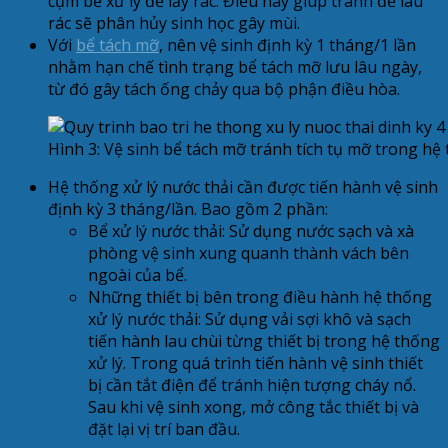
cụm bể xử lý để lấy rác. Điều này giúp tránh để lâu
rác sẽ phân hủy sinh học gây mùi.
Với
bể tách mỡ
, nên vệ sinh định kỳ 1 tháng/1 lần
nhằm hạn chế tình trạng bể tách mỡ lưu lâu ngày,
từ đó gây tách ống chảy qua bộ phận điều hòa.
Hình 3: Vệ sinh bể tách mỡ tránh tích tụ mỡ trong hệ
Hệ thống xử lý nước thải cần được tiến hành vệ sinh
định kỳ 3 tháng/lần. Bao gồm 2 phần:
Bể xử lý nước thải: Sử dụng nước sạch và xà
phòng vệ sinh xung quanh thành vách bên
ngoài của bể.
Những thiết bị bên trong điều hành hệ thống
xử lý nước thải: Sử dụng vải sợi khô và sạch
tiến hành lau chùi từng thiết bị trong hệ thống
xử lý. Trong quá trình tiến hành vệ sinh thiết
bị cần tắt điện để tránh hiện tượng cháy nổ.
Sau khi vệ sinh xong, mở công tắc thiết bị và
đặt lại vị trí ban đầu.