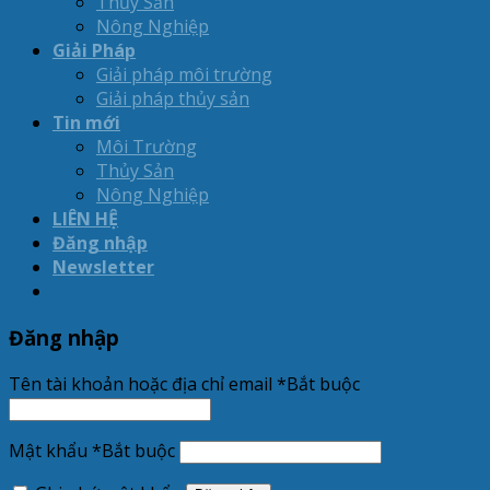
Thủy Sản
Nông Nghiệp
Giải Pháp
Giải pháp môi trường
Giải pháp thủy sản
Tin mới
Môi Trường
Thủy Sản
Nông Nghiệp
LIÊN HỆ
Đăng nhập
Newsletter
Đăng nhập
Tên tài khoản hoặc địa chỉ email
*
Bắt buộc
Mật khẩu
*
Bắt buộc