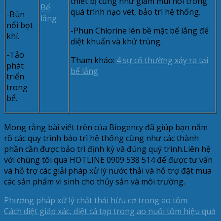
thiết bị cũng như giảm mùi hôi trong
Bể
quá trình nạo vét, bảo trì hệ thống.
-Bùn
lắng
nổi bọt
-Phun Chlorine lên bề mặt bể lắng để
khí.
diệt khuẩn và khử trùng.
-Tảo
Tham khảo:
4 sự cố thường xảy ra tại
phát
bể lắng
triển
trong
bể.
Mong rằng bài viết trên của Biogency đã giúp bạn nắm
rõ các quy trình bảo trì hệ thống cũng như các thành
phần cần được bảo trì định kỳ và đúng quý trình.Liên hệ
với chúng tôi qua HOTLINE 0909 538 514 để được tư vấn
và hỗ trợ các giải pháp xử lý nước thải và hỗ trợ đặt mua
các sản phẩm vi sinh cho thủy sản và môi trường.
Phương pháp xử lý chất thải hữu cơ trong ao tôm
Cách diệt giáp xác, diệt cá tạp trong ao nuôi tôm hiệu quả