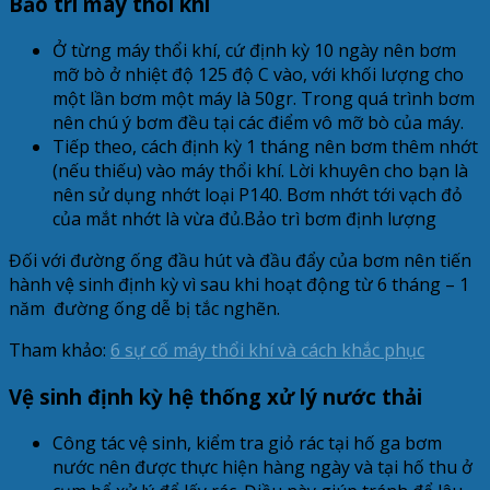
Bảo trì máy thổi khí
Ở từng máy thổi khí, cứ định kỳ 10 ngày nên bơm
mỡ bò ở nhiệt độ 125 độ C vào, với khối lượng cho
một lần bơm một máy là 50gr. Trong quá trình bơm
nên chú ý bơm đều tại các điểm vô mỡ bò của máy.
Tiếp theo, cách định kỳ 1 tháng nên bơm thêm nhớt
(nếu thiếu) vào máy thổi khí. Lời khuyên cho bạn là
nên sử dụng nhớt loại P140. Bơm nhớt tới vạch đỏ
của mắt nhớt là vừa đủ.Bảo trì bơm định lượng
Đối với đường ống đầu hút và đầu đẩy của bơm nên tiến
hành vệ sinh định kỳ vì sau khi hoạt động từ 6 tháng – 1
năm đường ống dễ bị tắc nghẽn.
Tham khảo:
6 sự cố máy thổi khí và cách khắc phục
Vệ sinh định kỳ hệ thống xử lý nước thải
Công tác vệ sinh, kiểm tra giỏ rác tại hố ga bơm
nước nên được thực hiện hàng ngày và tại hố thu ở