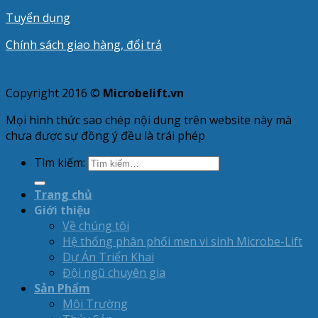
Tuyển dụng
Chính sách giao hàng, đổi trả
Copyright 2016 ©
Microbelift.vn
Mọi hình thức sao chép nội dung trên website này mà
chưa được sự đồng ý đều là trái phép
Tìm kiếm:
Trang chủ
Giới thiệu
Về chúng tôi
Hệ thống phân phối men vi sinh Microbe-Lift
Dự Án Triển Khai
Đội ngũ chuyên gia
Sản Phẩm
Môi Trường