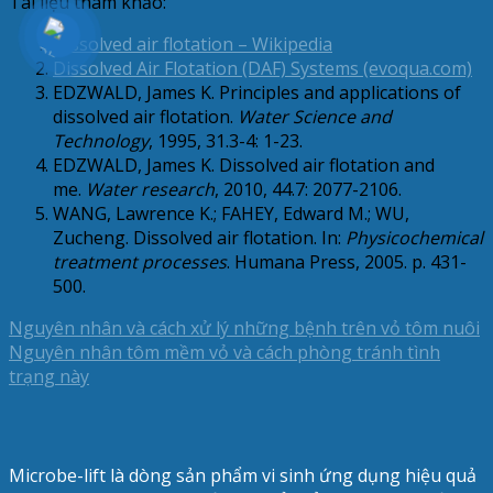
Tài liệu tham khảo:
Dissolved air flotation – Wikipedia
Dissolved Air Flotation (DAF) Systems (evoqua.com)
EDZWALD, James K. Principles and applications of
dissolved air flotation.
Water Science and
Technology
, 1995, 31.3-4: 1-23.
EDZWALD, James K. Dissolved air flotation and
me.
Water research
, 2010, 44.7: 2077-2106.
WANG, Lawrence K.; FAHEY, Edward M.; WU,
Zucheng. Dissolved air flotation. In:
Physicochemical
treatment processes
. Humana Press, 2005. p. 431-
500.
Nguyên nhân và cách xử lý những bệnh trên vỏ tôm nuôi
Nguyên nhân tôm mềm vỏ và cách phòng tránh tình
trạng này
Microbe-lift là dòng sản phẩm vi sinh ứng dụng hiệu quả