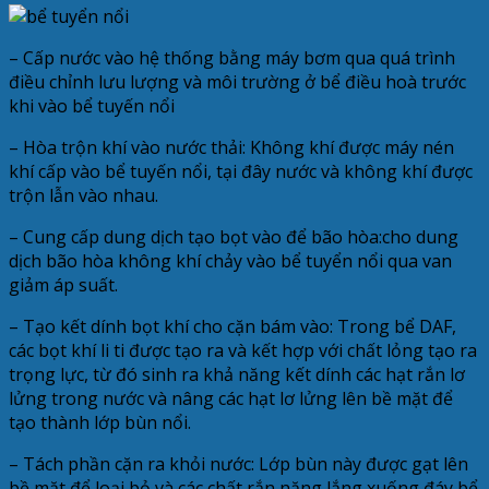
– Cấp nước vào hệ thống bằng máy bơm qua quá trình
điều chỉnh lưu lượng và môi trường ở bể điều hoà trước
khi vào bể tuyến nổi
– Hòa trộn khí vào nước thải: Không khí được máy nén
khí cấp vào bể tuyến nổi, tại đây nước và không khí được
trộn lẫn vào nhau.
– Cung cấp dung dịch tạo bọt vào để bão hòa:cho dung
dịch bão hòa không khí chảy vào bể tuyển nổi qua van
giảm áp suất.
– Tạo kết dính bọt khí cho cặn bám vào: Trong bể DAF,
các bọt khí li ti được tạo ra và kết hợp với chất lỏng tạo ra
trọng lực, từ đó sinh ra khả năng kết dính các hạt rắn lơ
lửng trong nước và nâng các hạt lơ lửng lên bề mặt để
tạo thành lớp bùn nổi.
– Tách phần cặn ra khỏi nước: Lớp bùn này được gạt lên
bề mặt để loại bỏ và các chất rắn nặng lắng xuống đáy bể