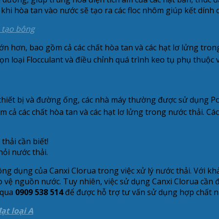
hi hòa tan vào nước sẽ tạo ra các floc nhôm giúp kết dính c
 tạo bông
oc lớn hơn, bao gồm cả các chất hòa tan và các hạt lơ lửng tro
n loại Flocculant và điều chỉnh quá trình keo tụ phụ thuộc v
 thiết bị và đường ống, các nhà máy thường được sử dụng 
ồm cả các chất hòa tan và các hạt lơ lửng trong nước thải. C
hỏi nước thải.
 công dụng của Canxi Clorua trong việc xử lý nước thải. Với kh
 vệ nguồn nước. Tuy nhiên, việc sử dụng Canxi Clorua cần 
qua
0909 538 514
để được hỗ trợ tư vấn sử dụng hợp chất n
ạt loại A