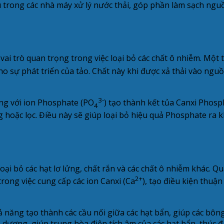
trong các nhà máy xử lý nước thải, góp phần làm sạch nguồn
 vai trò quan trọng trong việc loại bỏ các chất ô nhiễm. M
 sự phát triển của tảo. Chất này khi được xả thải vào nguồ
3-
ng với ion Phosphate (PO
) tạo thành kết tủa Canxi Phosp
4
hoặc lọc. Điều này sẽ giúp loại bỏ hiệu quả Phosphate ra kh
 loại bỏ các hạt lơ lửng, chất rắn và các chất ô nhiễm khác. Q
2+
rong việc cung cấp các ion Canxi (Ca
), tạo điều kiện thuận
năng tạo thành các cầu nối giữa các hạt bẩn, giúp các bông c
ương, giúp trung hòa điện tích âm của các hạt bẩn, thúc đẩ