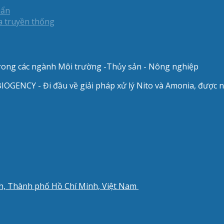
uẩn
a truyền thống
 trong các ngành Môi trường -Thủy sản - Nông nghiệp
IOGENCY - Đi đầu về giải pháp xử lý Nito và Amonia, được
nh, Thành phố Hồ Chí Minh, Việt Nam