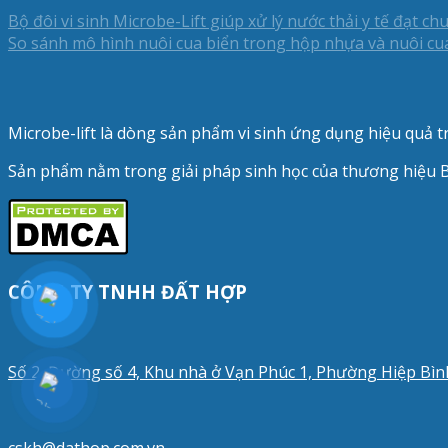
Bộ đôi vi sinh Microbe-Lift giúp xử lý nước thải y tế đạt ch
So sánh mô hình nuôi cua biển trong hộp nhựa và nuôi cu
Microbe-lift là dòng sản phẩm vi sinh ứng dụng hiệu quả
Sản phẩm nằm trong giải pháp sinh học của thương hiệu B
CÔNG TY TNHH ĐẤT HỢP
Số 2, Đường số 4, Khu nhà ở Vạn Phúc 1, Phường Hiệp Bì
cskh@dathop.com.vn