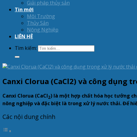
Giải pháp thủy sản
Tin mới
Môi Trường
Thủy Sản
Nông Nghiệp
LIÊN HỆ
Tìm kiếm:
Canxi Clorua (CaCl2) và công dụng tr
Canxi Clorua (CaCl
) là một hợp chất hóa học tưởng c
2
nông nghiệp và đặc biệt là trong xử lý nước thải. Để h
Các nội dung chính