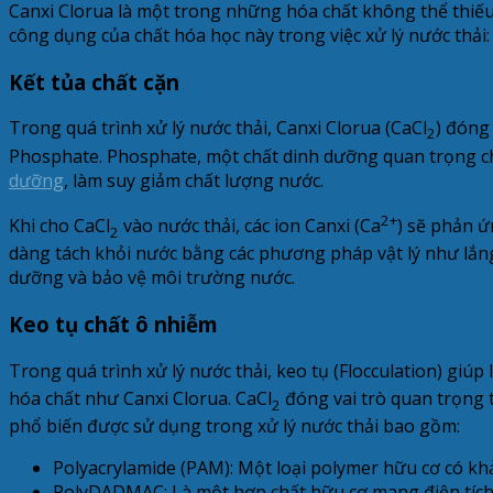
Canxi Clorua là một trong những hóa chất không thể thiếu 
công dụng của chất hóa học này trong việc xử lý nước thải:
Kết tủa chất cặn
Trong quá trình xử lý nước thải, Canxi Clorua (CaCl
) đóng
2
Phosphate. Phosphate, một chất dinh dưỡng quan trọng cho
dưỡng
, làm suy giảm chất lượng nước.
2+
Khi cho CaCl
vào nước thải, các ion Canxi (Ca
) sẽ phản ứ
2
dàng tách khỏi nước bằng các phương pháp vật lý như lắng 
dưỡng và bảo vệ môi trường nước.
Keo tụ chất ô nhiễm
Trong quá trình xử lý nước thải, keo tụ (Flocculation) giúp
hóa chất như Canxi Clorua. CaCl
đóng vai trò quan trọng t
2
phổ biến được sử dụng trong xử lý nước thải bao gồm:
Polyacrylamide (PAM): Một loại polymer hữu cơ có khả 
PolyDADMAC: Là một hợp chất hữu cơ mang điện tích d