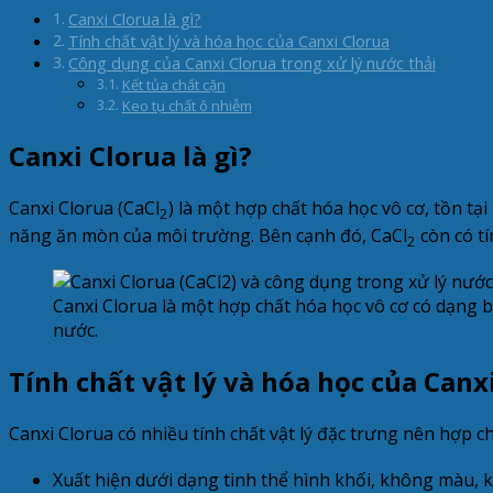
Canxi Clorua là gì?
Tính chất vật lý và hóa học của Canxi Clorua
Công dụng của Canxi Clorua trong xử lý nước thải
Kết tủa chất cặn
Keo tụ chất ô nhiễm
Canxi Clorua là gì?
Canxi Clorua (CaCl
) là một hợp chất hóa học vô cơ, tồn tạ
2
năng ăn mòn của môi trường. Bên cạnh đó, CaCl
còn có t
2
Canxi Clorua là một hợp chất hóa học vô cơ có dạng 
nước.
Tính chất vật lý và hóa học của Canx
Canxi Clorua có nhiều tính chất vật lý đặc trưng nên hợp c
Xuất hiện dưới dạng tinh thể hình khối, không màu, k