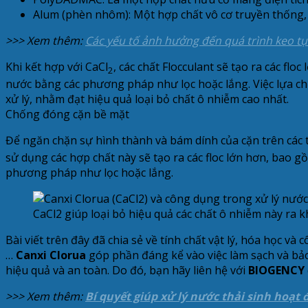
Alum (phèn nhôm): Một hợp chất vô cơ truyền thống, k
>>> Xem thêm:
Các yếu tố ảnh hưởng đến quá trình keo tụ
Khi kết hợp với CaCl
, các chất Flocculant sẽ tạo ra các fl
2
nước bằng các phương pháp như lọc hoặc lắng. Việc lựa chọ
xử lý, nhằm đạt hiệu quả loại bỏ chất ô nhiễm cao nhất.
Chống đóng cặn bề mặt
Để ngăn chặn sự hình thành và bám dính của cặn trên các
sử dụng các hợp chất này sẽ tạo ra các floc lớn hơn, bao g
phương pháp như lọc hoặc lắng.
CaCl2 giúp loại bỏ hiệu quả các chất ô nhiễm này ra k
Bài viết trên đây đã chia sẻ về tính chất vật lý, hóa học và
…
Canxi Clorua
góp phần đáng kể vào việc làm sạch và bảo
hiệu quả và an toàn. Do đó, bạn hãy liên hệ với
BIOGENCY
>>> Xem thêm:
Bí quyết giúp xử lý nước thải sinh hoạt đ