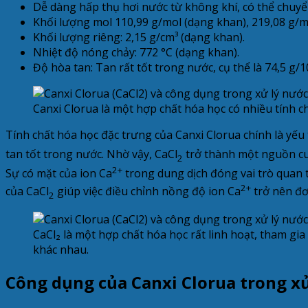
Dễ dàng hấp thụ hơi nước từ không khí, có thể chuyể
Khối lượng mol 110,99 g/mol (dạng khan), 219,08 g/m
Khối lượng riêng: 2,15 g/cm³ (dạng khan).
Nhiệt độ nóng chảy: 772 °C (dạng khan).
Độ hòa tan: Tan rất tốt trong nước, cụ thể là 74,5 g/1
Canxi Clorua là một hợp chất hóa học có nhiều tính ch
Tính chất hóa học đặc trưng của Canxi Clorua chính là yế
tan tốt trong nước. Nhờ vậy, CaCl
trở thành một nguồn cu
2
2+
Sự có mặt của ion Ca
trong dung dịch đóng vai trò quan t
2+
của CaCl
giúp việc điều chỉnh nồng độ ion Ca
trở nên đơ
2
CaCl₂ là một hợp chất hóa học rất linh hoạt, tham gi
khác nhau.
Công dụng của Canxi Clorua trong xử