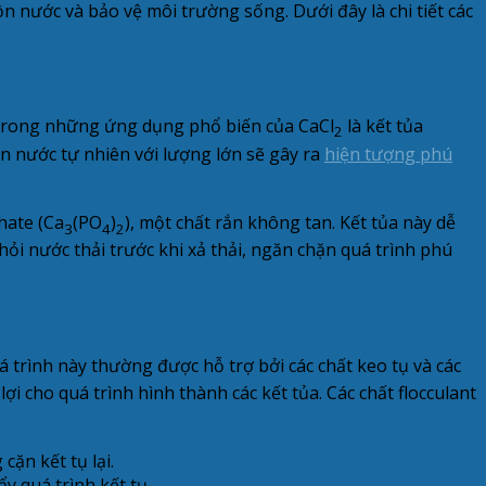
 nước và bảo vệ môi trường sống. Dưới đây là chi tiết các
ột trong những ứng dụng phổ biến của CaCl
là kết tủa
2
n nước tự nhiên với lượng lớn sẽ gây ra
hiện tượng phú
hate (Ca
(PO
)
), một chất rắn không tan. Kết tủa này dễ
3
4
2
ỏi nước thải trước khi xả thải, ngăn chặn quá trình phú
uá trình này thường được hỗ trợ bởi các chất keo tụ và các
 lợi cho quá trình hình thành các kết tủa. Các chất flocculant
ặn kết tụ lại.
y quá trình kết tụ.