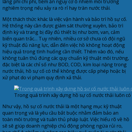
lãng phí chi phí, tiềm ẩn nguy cơ ô nhiễm môi trường
nghiêm trọng nếu xảy ra rò rỉ hay tràn nước thải.
Một thách thức khác là việc vận hành và bảo trì hồ sự cố.
Hệ thống này cần được giám sát thường xuyên, bảo trì
định kỳ và trang bị đầy đủ thiết bị như bơm, van, cảm
biến quan trắc… Tuy nhiên, nhiều cơ sở chưa có đội ngũ
kỹ thuật đủ năng lực, dẫn đến việc hồ không hoạt động
hiệu quả trong tình huống cần thiết. Thêm vào đó, nếu
không tuân thủ đúng các quy chuẩn kỹ thuật môi trường,
đặc biệt là các chỉ số như BOD, COD, kim loại nặng trong
nước thải, hồ sự cố có thể không được cấp phép hoặc bị
xử phạt do vi phạm quy định xả thải.
Trong quá trình xây dựng hồ sự cố nước thải luôn có
Như vậy, hồ sự cố nước thải là một hạng mục kỹ thuật
quan trọng và là yêu cầu bắt buộc nhằm đảm bảo an
toàn môi trường và tuân thủ pháp luật. Việc hiểu rõ về hồ
sẽ sẽ giúp doanh nghiệp chủ động phòng ngừa rủi ro,