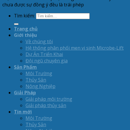
chưa được sự đồng ý đều là trái phép
Tìm kiếm:
Trang chủ
Giới thiệu
Về chúng tôi
Hệ thống phân phối men vi sinh Microbe-Lift
Dự Án Triển Khai
Đội ngũ chuyên gia
Sản Phẩm
Môi Trường
Thủy Sản
Nông Nghiệp
Giải Pháp
Giải pháp môi trường
Giải pháp thủy sản
Tin mới
Môi Trường
Thủy Sản