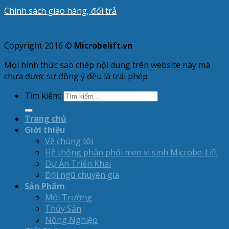
Chính sách giao hàng, đổi trả
Copyright 2016 ©
Microbelift.vn
Mọi hình thức sao chép nội dung trên website này mà
chưa được sự đồng ý đều là trái phép
Tìm kiếm:
Trang chủ
Giới thiệu
Về chúng tôi
Hệ thống phân phối men vi sinh Microbe-Lift
Dự Án Triển Khai
Đội ngũ chuyên gia
Sản Phẩm
Môi Trường
Thủy Sản
Nông Nghiệp