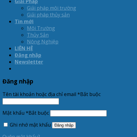
Giải Pháp
Giải pháp môi trường
Giải pháp thủy sản
Tin mới
Môi Trường
Thủy Sản
Nông Nghiệp
LIÊN HỆ
Đăng nhập
Newsletter
Đăng nhập
Tên tài khoản hoặc địa chỉ email
*
Bắt buộc
Mật khẩu
*
Bắt buộc
Ghi nhớ mật khẩu
Đăng nhập
Quên mật khẩu?