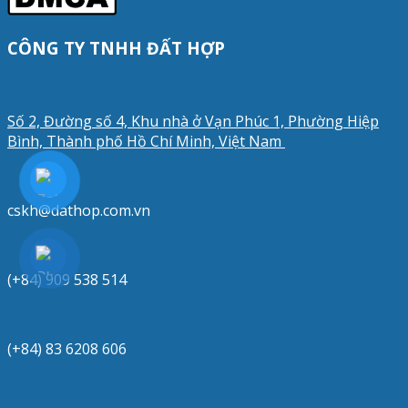
CÔNG TY TNHH ĐẤT HỢP
Số 2, Đường số 4, Khu nhà ở Vạn Phúc 1, Phường Hiệp
Bình, Thành phố Hồ Chí Minh, Việt Nam
cskh@dathop.com.vn
(+84) 909 538 514
(+84) 83 6208 606