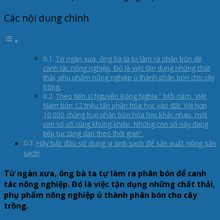
Các nội dung chính
Từ ngàn xưa, ông bà ta tự làm ra phân bón để
canh tác nông nghiệp. Đó là việc tận dụng những chất
thải, phụ phẩm nông nghiệp ủ thành phân bón cho cây
trồng.
Theo tiến sĩ Nguyễn Đăng Nghĩa “ Mỗi năm, Việt
Nam bón 12 triệu tấn phân hóa học vào đất. Với hơn
10.000 chủng loại phân bón hóa học khác nhau, một
con số vô cùng khủng khiếp. Những con số này đang
tiếp tục tăng dần theo thời gian”.
Hãy bắt đầu sử dụng vi sinh sạch để sản xuất nông sản
sạch!
Từ ngàn xưa, ông bà ta tự làm ra phân bón để canh
tác nông nghiệp. Đó là việc tận dụng những chất thải,
phụ phẩm nông nghiệp ủ thành phân bón cho cây
trồng.