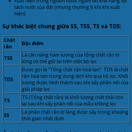
Xuất hiện trong nguồn nước ngầm do khả năng lọc
tách nước của đất (nhưng thường ít khi khi xuất
hiện).
Sự khác biệt chung giữa SS, TSS, TS và TDS:
Chất
Đặc điểm
rắn
Là cân nặng hàm lượng của tổng chất rắn lơ
TSS
lửng có thể giữ lại trên một bộ lọc
Được gọi là “Tổng chất rắn hoà tan”. TDS là chất
rắn hoà tan trong dung dịch khi qua bộ lọc. Khối
TDS
lượng được hình thành sau khi sấy phần nổi của
giải pháp lọc
TS (Tổng chất rắn) là khối lượng chất thải còn
TS
lại sau khi sấy phản nổi của mẫu không lọc
Là phần chất rắn lơ lắng được sấy trong khoảng
SS
thời gian nhất định