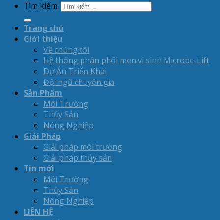
Tìm kiếm:
Trang chủ
Giới thiệu
Về chúng tôi
Hệ thống phân phối men vi sinh Microbe-Lift
Dự Án Triển Khai
Đội ngũ chuyên gia
Sản Phẩm
Môi Trường
Thủy Sản
Nông Nghiệp
Giải Pháp
Giải pháp môi trường
Giải pháp thủy sản
Tin mới
Môi Trường
Thủy Sản
Nông Nghiệp
LIÊN HỆ