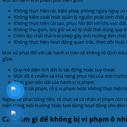
Không thực hiện các biện pháp phòng ngừa nguy cơ ô
Không kiểm soát hoặc quản lý nguồn phát sinh chất g
Không thực hiện cải tạo, phục hồi đối với khu vực đất
Không thu gom, lưu giữ và xử lý chất thải đúng quy đị
Chôn lấp chất thải trái phép gây ảnh hưởng đến chất
Không thực hiện hoạt động quan trắc, theo dõi hoặc 
Mức xử phạt đối với các hành vi trên sẽ không cố định mà
gồm:
Quy mô diện tích đất bị tác động hoặc suy thoái;
Mức độ ô nhiễm và khả năng phục hồi của môi trường
Thời gian kéo dài của hành vi vi phạm;
Yếu tố tái phạm, cố ý vi phạm hoặc không thực hiện 
Ngoài xử phạt bằng tiền, tổ chức và cá nhân vi phạm còn có
hiện trạng môi trường hoặc tạm dừng hoạt động cho đến k
Cần làm gì để không bị vi phạm ô n