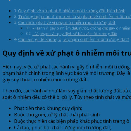
Quy định về xử phạt ô nhiễm môi trường đất hiện hành
Trường hợp nào được xem là vi phạm về ô nhiễm môi tr
Các mức phạt về vi phạm ô nhiễm môi trường đất
– Hành vi gây ô nhiễm đất, nước, không khí; gây ô nhiễm
– Vi phạm các quy định về bảo vệ môi trường đất:
Cần làm gì để không bị vi phạm ô nhiễm môi trường đất?
Quy định về xử phạt ô nhiễm môi tr
Hiện nay, việc xử phạt các hành vi gây ô nhiễm môi trườn
phạm hành chính trong lĩnh vực bảo vệ môi trường. Đây là 
gây suy thoái, ô nhiễm môi trường đất.
Theo đó, các hành vi như làm suy giảm chất lượng đất, xả
soát ô nhiễm đều có thể bị xử lý. Tùy theo tính chất và mứ
Phạt tiền theo khung quy định;
Buộc thu gom, xử lý chất thải phát sinh;
Buộc thực hiện các biện pháp khắc phục tình trạng ô
Cải tạo, phục hồi chất lượng môi trường đất;