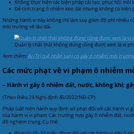
Không thực hiện các biện pháp cải tạo, phục hồi môi 
Để tình trạng ô nhiễm kéo dài nhưng không có biện p
Những hành vi này không chỉ làm suy giảm độ phì nhiêu củ
môi trường về lâu dài.
Quản lý chất thải không đúng cũng được xem là vi p
Xem thêm:
AI (Trí tuệ nhân tạo) có gây ô nhiễm môi trườn
Các mức phạt về vi phạm ô nhiễm m
– Hành vi gây ô nhiễm đất, nước, không khí; g
(Theo Điều 24 Nghị định 45/2022/NĐ-CP)
Pháp luật hiện hành quy định xử phạt đối với các hành vi 
của hành vi vi phạm. Các trường hợp gây ô nhiễm đất, nước
độ nghiêm trọng. Cụ thể:
Phạt từ 10–50 triệu đồng đối với các hành vi gây ô 