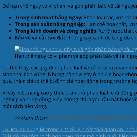
Để hạn chế nguy cơ vi phạm và góp phần bảo vệ tài nguyên 
Trong sinh hoạt hằng ngày:
Phân loại rác, vứt rác đ
Trong sản xuất nông nghiệp:
Hạn chế hóa chất, ưu t
Trong kinh doanh và công nghiệp:
Xử lý nước thải, 
Bảo vệ và cải tạo đất:
Trồng cây xanh để tăng độ che
Hạn chế nguy cơ vi phạm và góp phần bảo vệ tài ngu
Có thể thấy, các quy định pháp luật về xử phạt vi phạm mô
sinh thái bền vững. Những hành vi gây ô nhiễm hoặc khôn
quả, thậm chí có thể bị đình chỉ hoạt động trong trường 
Vì vậy, việc nâng cao ý thức tuân thủ pháp luật, chủ động
nghiệp và cộng đồng. Đây không chỉ là yêu cầu bắt buộc về
một cách bền vững.
>>>Xem thêm:
Xử lý ô nhiễm môi trường bằng vi sinh M
Lợi ích khi dùng Microbe-Lift xử lý nước thải quán ăn, nhà
Mật độ thả tôm thích hợp theo từng mô hình nuôi hiện na