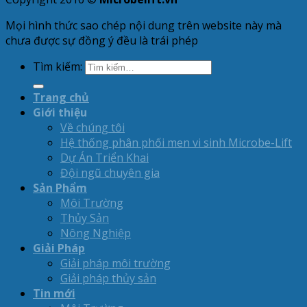
Mọi hình thức sao chép nội dung trên website này mà
chưa được sự đồng ý đều là trái phép
Tìm kiếm:
Trang chủ
Giới thiệu
Về chúng tôi
Hệ thống phân phối men vi sinh Microbe-Lift
Dự Án Triển Khai
Đội ngũ chuyên gia
Sản Phẩm
Môi Trường
Thủy Sản
Nông Nghiệp
Giải Pháp
Giải pháp môi trường
Giải pháp thủy sản
Tin mới