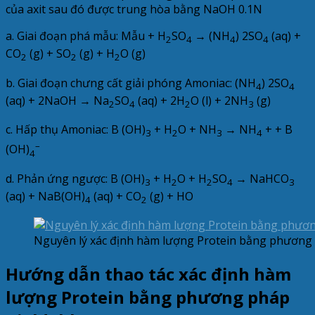
của axit sau đó được trung hòa bằng NaOH 0.1N
a. Giai đoạn phá mẫu: Mẫu + H
SO
→ (NH
) 2SO
(aq) +
2
4
4
4
CO
(g) + SO
(g) + H
O (g)
2
2
2
b. Giai đoạn chưng cất giải phóng Amoniac: (NH
) 2SO
4
4
(aq) + 2NaOH → Na
SO
(aq) + 2H
O (l) + 2NH
(g)
2
4
2
3
c. Hấp thụ Amoniac: B (OH)
+ H
O + NH
→ NH
+ + B
3
2
3
4
–
(OH)
4
d. Phản ứng ngược: B (OH)
+ H
O + H
SO
→ NaHCO
3
2
2
4
3
(aq) + NaB(OH)
(aq) + CO
(g) + HO
4
2
Nguyên lý xác định hàm lượng Protein bằng phương 
Hướng dẫn thao tác xác định hàm
lượng Protein bằng phương pháp