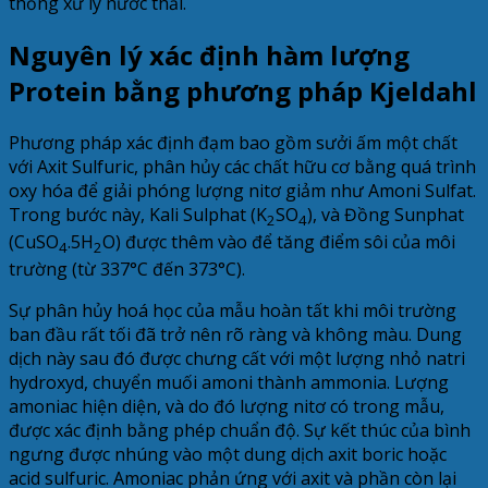
thống xử lý nước thải.
Nguyên lý xác định hàm lượng
Protein bằng phương pháp Kjeldahl
Phương pháp xác định đạm bao gồm sưởi ấm một chất
với Axit Sulfuric, phân hủy các chất hữu cơ bằng quá trình
oxy hóa để giải phóng lượng nitơ giảm như Amoni Sulfat.
Trong bước này, Kali Sulphat (K
SO
), và Đồng Sunphat
2
4
(CuSO
.5H
O) được thêm vào để tăng điểm sôi của môi
4
2
trường (từ 337°C đến 373°C).
Sự phân hủy hoá học của mẫu hoàn tất khi môi trường
ban đầu rất tối đã trở nên rõ ràng và không màu. Dung
dịch này sau đó được chưng cất với một lượng nhỏ natri
hydroxyd, chuyển muối amoni thành ammonia. Lượng
amoniac hiện diện, và do đó lượng nitơ có trong mẫu,
được xác định bằng phép chuẩn độ. Sự kết thúc của bình
ngưng được nhúng vào một dung dịch axit boric hoặc
acid sulfuric. Amoniac phản ứng với axit và phần còn lại