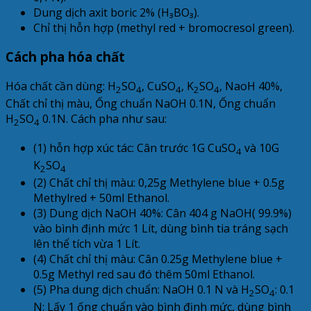
Dung dịch axit boric 2% (H₃BO₃).
Chỉ thị hỗn hợp (methyl red + bromocresol green).
Cách pha hóa chất
Hóa chất cần dùng: H
SO
, CuSO
, K
SO
, NaoH 40%,
2
4
4
2
4
Chất chỉ thị màu, Ống chuẩn NaOH 0.1N, Ống chuẩn
H
SO
0.1N. Cách pha như sau:
2
4
(1) hỗn hợp xúc tác: Cân trước 1G CuSO
và 10G
4
K
SO
2
4
(2) Chất chỉ thị màu: 0,25g Methylene blue + 0.5g
Methylred + 50ml Ethanol.
(3) Dung dịch NaOH 40%: Cân 404 g NaOH( 99.9%)
vào bình định mức 1 Lít, dùng bình tia tráng sạch
lên thể tích vừa 1 Lít.
(4) Chất chỉ thị màu: Cân 0.25g Methylene blue +
0.5g Methyl red sau đó thêm 50ml Ethanol.
(5) Pha dung dịch chuẩn: NaOH 0.1 N và H
SO
: 0.1
2
4
N: Lấy 1 ống chuẩn vào bình định mức, dùng bình