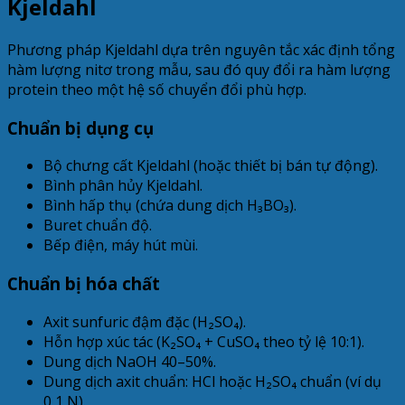
Kjeldahl
Phương pháp Kjeldahl dựa trên nguyên tắc xác định tổng
hàm lượng nitơ trong mẫu, sau đó quy đổi ra hàm lượng
protein theo một hệ số chuyển đổi phù hợp.
Chuẩn bị dụng cụ
Bộ chưng cất Kjeldahl (hoặc thiết bị bán tự động).
Bình phân hủy Kjeldahl.
Bình hấp thụ (chứa dung dịch H₃BO₃).
Buret chuẩn độ.
Bếp điện, máy hút mùi.
Chuẩn bị hóa chất
Axit sunfuric đậm đặc (H₂SO₄).
Hỗn hợp xúc tác (K₂SO₄ + CuSO₄ theo tỷ lệ 10:1).
Dung dịch NaOH 40–50%.
Dung dịch axit chuẩn: HCl hoặc H₂SO₄ chuẩn (ví dụ
0,1 N).