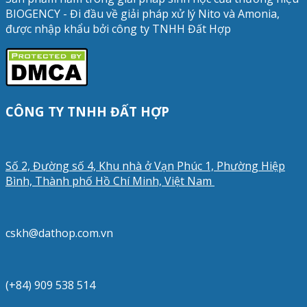
BIOGENCY - Đi đầu về giải pháp xử lý Nito và Amonia,
được nhập khẩu bởi công ty TNHH Đất Hợp
CÔNG TY TNHH ĐẤT HỢP
Số 2, Đường số 4, Khu nhà ở Vạn Phúc 1, Phường Hiệp
Bình, Thành phố Hồ Chí Minh, Việt Nam
cskh@dathop.com.vn
(+84) 909 538 514