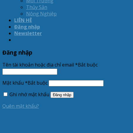
Môi Trường
Thủy Sản
Nông Nghiệp
LIÊN HỆ
Đăng nhập
Newsletter
Đăng nhập
Tên tài khoản hoặc địa chỉ email
*
Bắt buộc
Mật khẩu
*
Bắt buộc
Ghi nhớ mật khẩu
Đăng nhập
Quên mật khẩu?