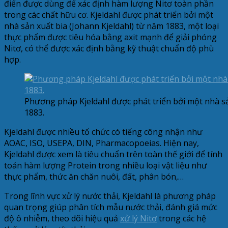
điển được dùng để xác định hàm lượng Nitơ toàn phần
trong các chất hữu cơ. Kjeldahl được phát triển bởi một
nhà sản xuất bia (Johann Kjeldahl) từ năm 1883, một loại
thực phẩm được tiêu hóa bằng axit mạnh để giải phóng
Nitơ, có thể được xác định bằng kỹ thuật chuẩn độ phù
hợp.
Phương pháp Kjeldahl được phát triển bởi một nhà sả
1883.
Kjeldahl được nhiều tổ chức có tiếng công nhận như
AOAC, ISO, USEPA, DIN, Pharmacopoeias. Hiện nay,
Kjeldahl được xem là tiêu chuẩn trên toàn thế giới để tính
toán hàm lượng Protein trong nhiều loại vật liệu như
thực phẩm, thức ăn chăn nuôi, đất, phân bón,…
Trong lĩnh vực xử lý nước thải, Kjeldahl là phương pháp
quan trọng giúp phân tích mẫu nước thải, đánh giá mức
độ ô nhiễm, theo dõi hiệu quả
xử lý Nitơ
trong các hệ