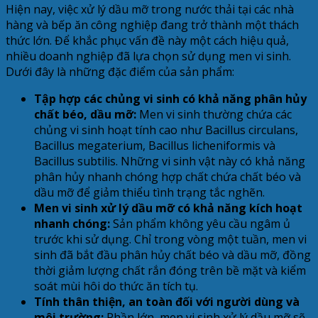
Hiện nay, việc xử lý dầu mỡ trong nước thải tại các nhà
hàng và bếp ăn công nghiệp đang trở thành một thách
thức lớn. Để khắc phục vấn đề này một cách hiệu quả,
nhiều doanh nghiệp đã lựa chọn sử dụng men vi sinh.
Dưới đây là những đặc điểm của sản phẩm:
Tập hợp các chủng vi sinh có khả năng phân hủy
chất béo, dầu mỡ:
Men vi sinh thường chứa các
chủng vi sinh hoạt tính cao như Bacillus circulans,
Bacillus megaterium, Bacillus licheniformis và
Bacillus subtilis. Những vi sinh vật này có khả năng
phân hủy nhanh chóng hợp chất chứa chất béo và
dầu mỡ để giảm thiểu tình trạng tắc nghẽn.
Men vi sinh xử lý dầu mỡ có khả năng kích hoạt
nhanh chóng:
Sản phẩm không yêu cầu ngâm ủ
trước khi sử dụng. Chỉ trong vòng một tuần, men vi
sinh đã bắt đầu phân hủy chất béo và dầu mỡ, đồng
thời giảm lượng chất rắn đóng trên bề mặt và kiểm
soát mùi hôi do thức ăn tích tụ.
Tính thân thiện, an toàn đối với người dùng và
môi trường:
Phần lớn, men vi sinh xử lý dầu mỡ sẽ