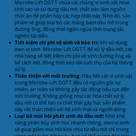
Microbe-Lift DGTT chứa các chủng vi sinh vật hoạt
tính cao và sử dụng dầu mỡ, chất béo làm nguồn
thức ăn để phân hủy các hợp chất này. Nhờ đó, sản
phẩm sẽ giúp loại bỏ các mảng bám dầu mỡ trong
đường ống, đồng thời ngăn ngừa tình trạng tắc
nghẽn tái diễn.
Tiết kiệm chi phí vệ sinh và bảo trì:
Khi sử dụng
men vi sinh Microbe-Lift DGTT để xử lý dầu mỡ, các
nhà hàng sẽ tiết kiệm chi phí vệ sinh đường ống và
bể tách mỡ, đồng thời kéo dài tuổi thọ của hệ thống
xử lý.
Thân thiện với môi trường:
Hầu hết các vi sinh vật
trong Microbe-Lift DGTT đều có nguồn gốc tự
nhiên, an toàn và không gây tác động tiêu cực đến
môi trường. Không giống như các hóa chất xử lý
dầu mỡ có thể tạo ra chất thải gây hại, sản phẩm
này rất thân thiện với hệ sinh thái và người dùng.
Loại bỏ mùi hôi phát sinh do dầu mỡ:
Nhờ khả
năng phân hủy sinh học nhanh chóng, men vi sinh
sẽ giúp giảm mùi hôi khó chịu từ dầu mỡ chỉ trong
vòng một tuần. Nhờ vậy, bạn có thể mang đến trải