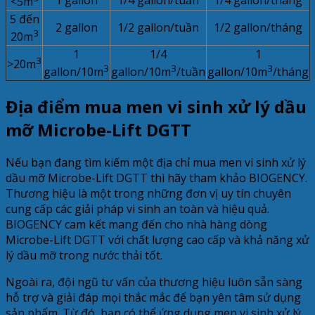
<5m
5 đến
2 gallon
1/2 gallon/tuần
1/2 gallon/tháng
3
20m
1
1/4
1
3
>20m
3
3
3
gallon/10m
gallon/10m
/tuần
gallon/10m
/tháng
Địa điểm mua men vi sinh xử lý dầu
mỡ Microbe-Lift DGTT
Nếu bạn đang tìm kiếm một địa chỉ mua men vi sinh xử lý
dầu mỡ Microbe-Lift DGTT thì hãy tham khảo BIOGENCY.
Thương hiệu là một trong những đơn vị uy tín chuyên
cung cấp các giải pháp vi sinh an toàn và hiệu quả.
BIOGENCY cam kết mang đến cho nhà hàng dòng
Microbe-Lift DGTT với chất lượng cao cấp và khả năng xử
lý dầu mỡ trong nước thải tốt.
Ngoài ra, đội ngũ tư vấn của thương hiệu luôn sẵn sàng
hỗ trợ và giải đáp mọi thắc mắc để bạn yên tâm sử dụng
sản phẩm. Từ đó, bạn có thể ứng dụng men vi sinh xử lý