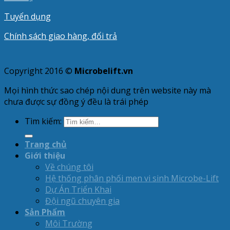
Tuyển dụng
Chính sách giao hàng, đổi trả
Copyright 2016 ©
Microbelift.vn
Mọi hình thức sao chép nội dung trên website này mà
chưa được sự đồng ý đều là trái phép
Tìm kiếm:
Trang chủ
Giới thiệu
Về chúng tôi
Hệ thống phân phối men vi sinh Microbe-Lift
Dự Án Triển Khai
Đội ngũ chuyên gia
Sản Phẩm
Môi Trường