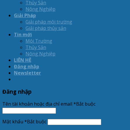
Thủy Sản
Nông Nghiệp
Giải Pháp
Giải pháp môi trường
Giải pháp thủy sản
Tin mới
Môi Trường
Thủy Sản
Nông Nghiệp
LIÊN HỆ
Đăng nhập
Newsletter
Đăng nhập
Tên tài khoản hoặc địa chỉ email
*
Bắt buộc
Mật khẩu
*
Bắt buộc