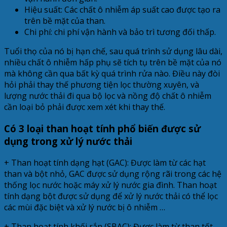
Hiệu suất: Các chất ô nhiễm áp suất cao được tạo ra
trên bề mặt của than.
Chi phí: chi phí vận hành và bảo trì tương đối thấp.
Tuổi thọ của nó bị hạn chế, sau quá trình sử dụng lâu dài,
nhiều chất ô nhiễm hấp phụ sẽ tích tụ trên bề mặt của nó
mà không cần qua bất kỳ quá trình rửa nào. Điều này đòi
hỏi phải thay thế phương tiện lọc thường xuyên, và
lượng nước thải đi qua bộ lọc và nồng độ chất ô nhiễm
cần loại bỏ phải được xem xét khi thay thế.
Có 3 loại than hoạt tính phổ biến được sử
dụng trong xử lý nước thải
+ Than hoạt tính dạng hạt (GAC): Được làm từ các hạt
than và bột nhỏ, GAC được sử dụng rộng rãi trong các hệ
thống lọc nước hoặc máy xử lý nước gia đình. Than hoạt
tính dạng bột được sử dụng để xử lý nước thải có thể lọc
các mùi đặc biệt và xử lý nước bị ô nhiễm …
+ Than hoạt tính khối rắn (SBAC): Được làm từ than tốt