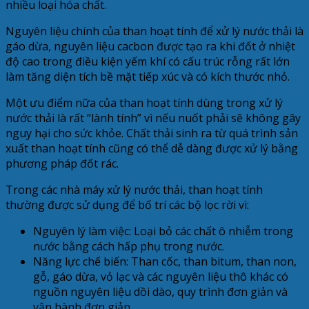
nhiều loại hóa chất.
Nguyên liệu chính của than hoạt tính để xử lý nước thải là
gáo dừa, nguyên liệu cacbon được tạo ra khi đốt ở nhiệt
độ cao trong điều kiện yếm khí có cấu trúc rỗng rất lớn
làm tăng diện tích bề mặt tiếp xúc và có kích thước nhỏ.
Một ưu điểm nữa của than hoạt tính dùng trong xử lý
nước thải là rất “lành tính” vì nếu nuốt phải sẽ không gây
nguy hại cho sức khỏe. Chất thải sinh ra từ quá trình sản
xuất than hoạt tính cũng có thể dễ dàng được xử lý bằng
phương pháp đốt rác.
Trong các nhà máy xử lý nước thải, than hoạt tính
thường được sử dụng để bố trí các bộ lọc rời vì:
Nguyên lý làm việc: Loại bỏ các chất ô nhiễm trong
nước bằng cách hấp phụ trong nước.
Năng lực chế biến: Than cốc, than bitum, than non,
gỗ, gáo dừa, vỏ lạc và các nguyên liệu thô khác có
nguồn nguyên liệu dồi dào, quy trình đơn giản và
vận hành đơn giản.