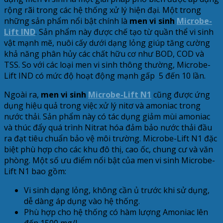
rộng rãi trong các hệ thống xử lý hiện đại. Một trong
những sản phẩm nổi bật chính là
men vi sinh
Microbe-
Lift IND
. Sản phẩm này được chế tạo từ quần thể vi sinh
vật mạnh mẽ, nuôi cấy dưới dạng lỏng giúp tăng cường
khả năng phân hủy các chất hữu cơ như BOD, COD và
TSS. So với các loại men vi sinh thông thường, Microbe-
Lift IND có mức độ hoạt động mạnh gấp 5 đến 10 lần.
Ngoài ra,
men vi sinh
Microbe-Lift N1
cũng được ứng
dụng hiệu quả trong việc xử lý nitơ và amoniac trong
nước thải. Sản phẩm này có tác dụng giảm mùi amoniac
và thúc đẩy quá trình Nitrat hóa đảm bảo nước thải đầu
ra đạt tiêu chuẩn bảo vệ môi trường. Microbe-Lift N1 đặc
biệt phù hợp cho các khu đô thị, cao ốc, chung cư và văn
phòng. Một số ưu điểm nổi bật của men vi sinh Microbe-
Lift N1 bao gồm:
Vi sinh dạng lỏng, không cần ủ trước khi sử dụng,
dễ dàng áp dụng vào hệ thống.
Phù hợp cho hệ thống có hàm lượng Amoniac lên