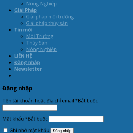
Nông Nghiệp
Giải Pháp
Giải pháp môi trường
Giải pháp thủy sản
Tin mới
Môi Trường
Thủy Sản
Nông Nghiệp
LIÊN HỆ
Đăng nhập
Newsletter
Đăng nhập
Tên tài khoản hoặc địa chỉ email
*
Bắt buộc
Mật khẩu
*
Bắt buộc
Ghi nhớ mật khẩu
Đăng nhập