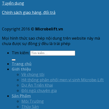
Tuyển dụng
Chính sách giao hàng, đổi trả
Copyright 2016 ©
Microbelift.vn
Mọi hình thức sao chép nội dung trên website này mà
chưa được sự đồng ý đều là trái phép
Tìm kiếm:
Trang chủ
Giới thiệu
Về chúng tôi
Hệ thống phân phối men vi sinh Microbe-Lift
Dự Án Triển Khai
Đội ngũ chuyên gia
Sản Phẩm
Môi Trường
Thủy Sản