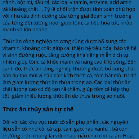
nành, bột mì, dầu cá, các loại vitamin, enzyme, acid amin
và khoáng chất … Tỷ lệ phối trộn được tính toán phù hợp
với nhu cầu dinh dưỡng của từng giai đoạn sinh trưởng
của từng đối tượng nuôi giúp tôm, cá tiêu hóa tốt, khỏe
mạnh và lớn nhanh.
Thức ăn công nghiệp thường cũng được bổ sung các
vitamin, khoáng chất giúp cải thiện hệ tiêu hóa, bảo vệ hệ
vi sinh đường ruột, tăng cường khả năng miễn dịch tự
nhiên giúp tôm, cá khỏe mạnh và nâng cao tỉ lệ sống. Bên
cạnh đó, thức ăn công nghiệp thường được bổ sung chất
dẫn dụ tạo mùi vị hấp dẫn kích thích cá, tôm bắt mồi từ đó
làm giảm lượng thức ăn thừa trong ao. Các loại thức ăn
chất lượng cao có độ tan rã chậm, giúp tôm cá hấp thụ
tốt, giảm thiểu lượng thức ăn dư thừa trong ao nuôi.
Thức ăn thủy sản tự chế
Đối với các khu vực nuôi có sẵn phụ phẩm, các nguyên
liệu sẵn có như cỏ, cá tạp, cám gạo, rau xanh,… bà con
thường trộn chúng lại với nhau, nấu chín cho cá ăn. Hoặc