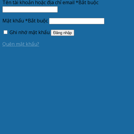
Tên tài khoản hoặc địa chỉ email
*
Bắt buộc
Mật khẩu
*
Bắt buộc
Ghi nhớ mật khẩu
Đăng nhập
Quên mật khẩu?