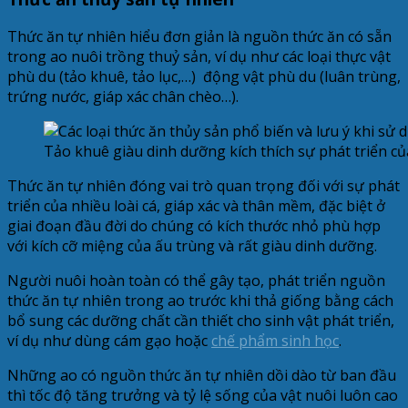
Thức ăn tự nhiên hiểu đơn giản là nguồn thức ăn có sẵn
trong ao nuôi trồng thuỷ sản, ví dụ như các loại thực vật
phù du (tảo khuê, tảo lục,…) động vật phù du (luân trùng,
trứng nước, giáp xác chân chèo…).
Tảo khuê giàu dinh dưỡng kích thích sự phát triển củ
Thức ăn tự nhiên đóng vai trò quan trọng đối với sự phát
triển của nhiều loài cá, giáp xác và thân mềm, đặc biệt ở
giai đoạn đầu đời do chúng có kích thước nhỏ phù hợp
với kích cỡ miệng của ấu trùng và rất giàu dinh dưỡng.
Người nuôi hoàn toàn có thể gây tạo, phát triển nguồn
thức ăn tự nhiên trong ao trước khi thả giống bằng cách
bổ sung các dưỡng chất cần thiết cho sinh vật phát triển,
ví dụ như dùng cám gạo hoặc
chế phẩm sinh học
.
Những ao có nguồn thức ăn tự nhiên dồi dào từ ban đầu
thì tốc độ tăng trưởng và tỷ lệ sống của vật nuôi luôn cao