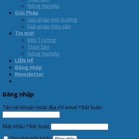
Nông Nghiệp
Giải Pháp
Giải pháp môi trường
Giải pháp thủy sản
Tin mới
Môi Trường
Thủy Sản
Nông Nghiệp
LIÊN HỆ
Đăng nhập
Newsletter
Đăng nhập
Tên tài khoản hoặc địa chỉ email
*
Bắt buộc
Mật khẩu
*
Bắt buộc
Ghi nhớ mật khẩu
Đăng nhập