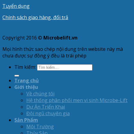
Tuyển dụng
Chính sách giao hàng, đổi trả
Copyright 2016 ©
Microbelift.vn
Mọi hình thức sao chép nội dung trên website này mà
chưa được sự đồng ý đều là trái phép
Tìm kiếm:
Trang chủ
Giới thiệu
Về chúng tôi
Hệ thống phân phối men vi sinh Microbe-Lift
Dự Án Triển Khai
Đội ngũ chuyên gia
Sản Phẩm
Môi Trường
Thủy Sản