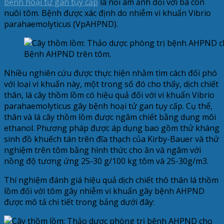
bệnh hoại tử gan tụy cấp
là nỗi ám ảnh đối với bà con
nuôi tôm. Bệnh được xác định do nhiễm vi khuẩn Vibrio
parahaemolyticus (VpAHPND).
Bệnh AHPND trên tôm.
Nhiều nghiên cứu được thực hiện nhằm tìm cách đối phó
với loại vi khuẩn này, một trong số đó cho thấy, dịch chiết
thân, lá cây thồm lồm có hiệu quả đối với vi khuẩn Vibrio
parahaemolyticus gây bệnh hoại tử gan tụy cấp. Cụ thể,
thân và lá cây thồm lồm được ngâm chiết bằng dung môi
ethanol. Phương pháp được áp dụng bao gồm thử kháng
sinh đồ khuếch tán trên đĩa thạch của Kirby-Bauer và thử
nghiệm trên tôm bằng hình thức cho ăn và ngâm với
nồng độ tương ứng 25-30 g/100 kg tôm và 25-30g/m3.
Thí nghiệm đánh giá hiệu quả dịch chiết thô thân lá thồm
lồm đối với tôm gây nhiễm vi khuẩn gây bệnh AHPND
được mô tả chi tiết trong bảng dưới đây: