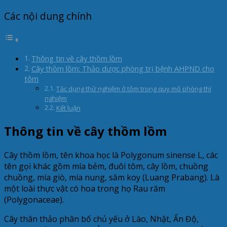
Các nội dung chính
Thông tin về cây thồm lồm
Cây thồm lồm: Thảo dược phòng trị bệnh AHPND cho
tôm
Tác dụng thử nghiệm ở tôm trong quy mô phòng thí
nghiệm
Kết luận
Thông tin về cây thồm lồm
Cây thồm lồm, tên khoa học là Polygonum sinense L, các
tên gọi khác gồm mía bẻm, đuôi tôm, cây lồm, chuồng
chuồng, mía giò, mía nung, săm koy (Luang Prabang). Là
một loài thực vật có hoa trong họ Rau răm
(Polygonaceae).
Cây thân thảo phân bố chủ yếu ở Lào, Nhật, Ấn Độ,