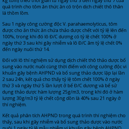
kg tôm) theo thời gian từ ngày thứ 3 đến ngày thứ 7 của
quá trình cho tôm ăn thức ăn có trộn dịch chiết thô thân
lá thồm lồm.
Sau 1 ngày công cường độc V. parahaemolyticus, tôm
được cho ăn thức ăn chứa thảo dược chết với tỷ lệ lên đến
100%, trong khi đó lô Đ/C dương có tỷ lệ chết 100% ở
ngày thứ 3 sau khi gây nhiễm và lô Đ/C âm tỷ lệ chết 0%
đến ngày nuôi thứ 14.
Đối với lô thí nghiệm sử dụng dịch chiết thô thảo dược bổ
sung vào nước nuôi cùng thời điểm với công cường độc vi
khuẩn gây bệnh AHPND và bổ sung thảo dược lặp lại lần
2 sau 24h, kết quả cho thấy tỷ lệ tôm chết 100% ở ngày
thứ 3 và ngày thứ 5 lần lượt ở bể Đ/C dương và bể sử
dụng thảo dược hàm lượng 25g/m3, trong khi đó ở hàm
lượng 30g/m3 tỷ lệ chết cộng dồn là 40% sau 21 ngày ở
thí nghiệm.
Kết quả phân tích AHPND trong quá trình thí nghiệm cho
thấy, sau khi gây nhiễm và bổ sung thảo dược vào nước
nuôi 1 ngày tỷ lệ mẫu nhiễm vi khuẩn gây bệnh AHPND