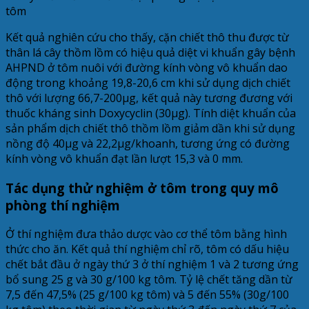
Kết quả nghiên cứu cho thấy, cặn chiết thô thu được từ
thân lá cây thồm lồm có hiệu quả diệt vi khuẩn gây bệnh
AHPND ở tôm nuôi với đường kính vòng vô khuẩn dao
động trong khoảng 19,8-20,6 cm khi sử dụng dịch chiết
thô với lượng 66,7-200μg, kết quả này tương đương với
thuốc kháng sinh Doxycyclin (30μg). Tính diệt khuẩn của
sản phẩm dịch chiết thô thồm lồm giảm dần khi sử dụng
nồng độ 40μg và 22,2μg/khoanh, tương ứng có đường
kính vòng vô khuẩn đạt lần lượt 15,3 và 0 mm.
Tác dụng thử nghiệm ở tôm trong quy mô
phòng thí nghiệm
Ở thí nghiệm đưa thảo dược vào cơ thể tôm bằng hình
thức cho ăn. Kết quả thí nghiệm chỉ rõ, tôm có dấu hiệu
chết bắt đầu ở ngày thứ 3 ở thí nghiệm 1 và 2 tương ứng
bổ sung 25 g và 30 g/100 kg tôm. Tỷ lệ chết tăng dần từ
7,5 đến 47,5% (25 g/100 kg tôm) và 5 đến 55% (30g/100