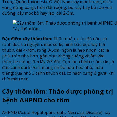
Trung Quốc, Indonesia. Ở Việt Nam cây mọc hoang ở các
vùng đồng bằng, trên đất ruộng, bụi cây hay bờ rào ven
đường, cây mọc bò hay leo, dài 2-3m.
Cây thồm lồm.
Đặc điểm cây thồm lồm:
Thân nhẵn, màu đỏ nâu, có
rãnh dọc. Lá nguyên, mọc so le, hình bầu dục hay hơi
thuôn, dài 4-7cm, rộng 3-5cm, ngọn lá hẹp nhọn, các lá
phía trên nhỏ hơn, gần như không cuống và ôm vào
thân; bẹ mỏng, ôm lấy 2/3 đốt. Cụm hoa hình chùm xim, ở
đầu cành dài 5-7cm, mang nhiều hoa: hoa nhỏ, màu
trắng; quả nhỏ 3 cạnh thuôn dài, có hạch cứng ở giữa, khi
chín màu đen.
Cây thồm lồm: Thảo dược phòng trị
bệnh AHPND cho tôm
AHPND (Acute Hepatopancreatic Necrosis Disease) hay