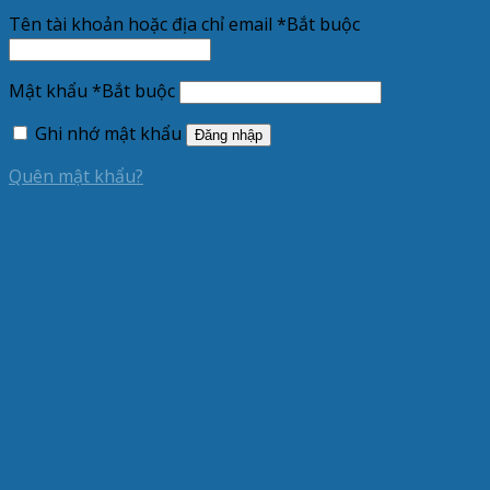
Tên tài khoản hoặc địa chỉ email
*
Bắt buộc
Mật khẩu
*
Bắt buộc
Ghi nhớ mật khẩu
Đăng nhập
Quên mật khẩu?