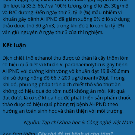
lần lượt là 33,3; 66,7 và 100% tương ứng ở lô 25, 30g/m3
và Đ/C dương. Đến ngày thứ 3, tỷ lệ (%) mẫu nhiễm vi
khuẩn gây bệnh AHPND đã giảm xuống 0% ở lô sử dụng
thảo dược thô 30 g/m3, trong khi đó 2 lô còn lại tỷ lệ%
vẫn giữ nguyên ở ngày thứ 3 của thí nghiệm.
Kết luận
Dịch chiết thô ethanol thu được từ thân lá cây thồm lồm
có hiệu quả diệt vi khuẩn V. parahaemolyticus gây bệnh
AHPND với đường kính vòng vô khuẩn đạt 19,8-20,6mm
khi sử dụng nồng độ 66,7-200 μg/khoanh/20μl. Trong
khi đó, phương pháp trộn dịch chiết thô vào thức ăn
không có hiệu quả do tôm nuôi không ăn mồi. Kết quả
đạt được là cơ sở khoa học để phát triển sản phẩm thuốc
thảo dược có hiệu quả phòng trị bệnh AHPND theo
hướng an toàn sinh học và thân thiện với môi trường.
Nguồn: Tạp chí Khoa học & Công nghệ Việt Nam
>>> Xem thêm:
Cây chó đẻ trị bệnh gì cho tôm?