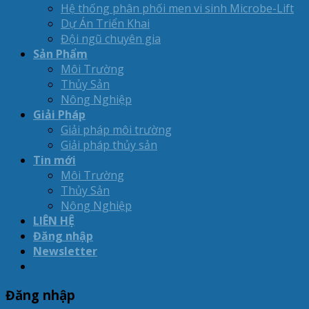
Hệ thống phân phối men vi sinh Microbe-Lift
Dự Án Triển Khai
Đội ngũ chuyên gia
Sản Phẩm
Môi Trường
Thủy Sản
Nông Nghiệp
Giải Pháp
Giải pháp môi trường
Giải pháp thủy sản
Tin mới
Môi Trường
Thủy Sản
Nông Nghiệp
LIÊN HỆ
Đăng nhập
Newsletter
Đăng nhập