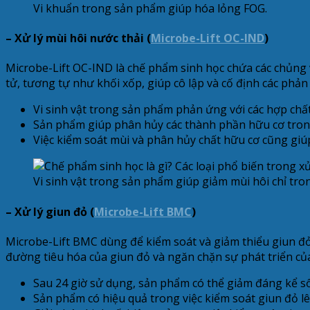
Vi khuẩn trong sản phẩm giúp hóa lỏng FOG.
– Xử lý mùi hôi nước thải (
Microbe-Lift OC-IND
)
Microbe-Lift OC-IND là chế phẩm sinh học chứa các chủng 
tử, tương tự như khối xốp, giúp cô lập và cố định các phản
Vi sinh vật trong sản phẩm phản ứng với các hợp chấ
Sản phẩm giúp phân hủy các thành phần hữu cơ trong r
Việc kiểm soát mùi và phân hủy chất hữu cơ cũng giúp 
Vi sinh vật trong sản phẩm giúp giảm mùi hôi chỉ tr
– Xử lý giun đỏ (
Microbe-Lift BMC
)
Microbe-Lift BMC dùng để kiểm soát và giảm thiểu giun đỏ 
đường tiêu hóa của giun đỏ và ngăn chặn sự phát triển của
Sau 24 giờ sử dụng, sản phẩm có thể giảm đáng kể s
Sản phẩm có hiệu quả trong việc kiểm soát giun đỏ l