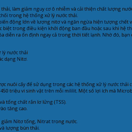
hải, làm giảm nguy cơ ô nhiễm và cải thiện chất lượng nước
ối trong hệ thống xử lý nước thải.
iến động lớn về lượng nitơ và ngăn ngừa hiện tượng chết vi
ặc biệt trong điều kiện khởi động ban đầu hoặc sau khi hệ t
óa diễn ra ổn định ngay cả trong thời tiết lạnh. Nhờ đó, bạn
c dạng Nitơ.
ược nuôi cấy để sử dụng trong các hệ thống xử lý nước thải
50 triệu vi sinh vật trên mỗi mililit. Một số lợi ích mà Microb
à tổng chất rắn lơ lửng (TSS).
vào tăng cao.
à giảm Nitơ tổng, Nitrat trong nước.
và lượng bùn thải.