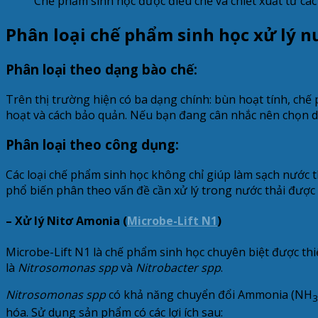
Chế phẩm sinh học được điều chế và chiết xuất từ các
Phân loại chế phẩm sinh học xử lý n
Phân loại theo dạng bào chế:
Trên thị trường hiện có ba dạng chính: bùn hoạt tính, chế
hoạt và cách bảo quản. Nếu bạn đang cân nhắc nên chọn 
Phân loại theo công dụng:
Các loại chế phẩm sinh học không chỉ giúp làm sạch nước t
phổ biến phân theo vấn đề cần xử lý trong nước thải được
– Xử lý Nitơ Amonia (
Microbe-Lift N1
)
Microbe-Lift N1 là chế phẩm sinh học chuyên biệt được thiế
là
Nitrosomonas spp
và
Nitrobacter spp
.
Nitrosomonas spp
có khả năng chuyển đổi Ammonia (NH
3
hóa. Sử dụng sản phẩm có các lợi ích sau: