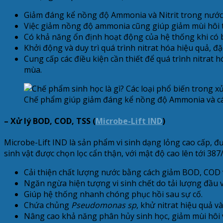
Giảm đáng kể nồng độ Ammonia và Nitrit trong nước t
Việc giảm nồng độ ammonia cũng giúp giảm mùi hôi th
Có khả năng ổn định hoạt động của hệ thống khi có b
Khởi động và duy trì quá trình nitrat hóa hiệu quả, đ
Cung cấp các điều kiện cần thiết để quá trình nitrat h
mùa.
Chế phẩm giúp giảm đáng kể nồng độ Ammonia và cá
– Xử lý BOD, COD, TSS (
Microbe-Lift IND
)
Microbe-Lift IND là sản phẩm vi sinh dạng lỏng cao cấp, đ
sinh vật được chọn lọc cẩn thận, với mật độ cao lên tới 387/4
Cải thiện chất lượng nước bằng cách giảm BOD, COD v
Ngăn ngừa hiện tượng vi sinh chết do tải lượng đầu 
Giúp hệ thống nhanh chóng phục hồi sau sự cố.
Chứa chủng
Pseudomonas sp
, khử nitrat hiệu quả v
Nâng cao khả năng phân hủy sinh học, giảm mùi hôi 