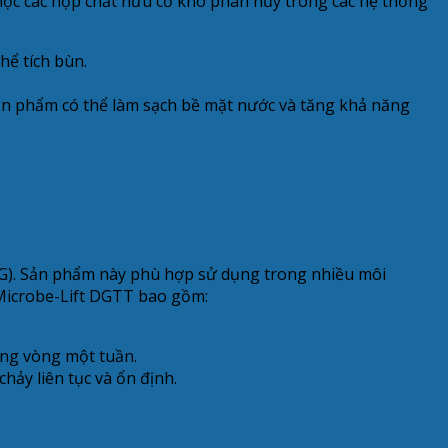
h học các hợp chất hữu cơ khó phân hủy trong các hệ thống
hể tích bùn.
sản phẩm có thể làm sạch bề mặt nước và tăng khả năng
FOG). Sản phẩm này phù hợp sử dụng trong nhiều môi
ỡ Microbe-Lift DGTT bao gồm:
ong vòng một tuần.
ảy liên tục và ổn định.