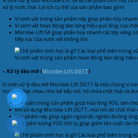
Vi sinh xử lý bùn Microbe-Lift SA là chế phẩm sinh học có
xử lý nước thải. Lợi ích cụ thể của sản phẩm bao gồm:
Vi sinh vật trong sản phẩm này giúp phân hủy nhanh c
Vi sinh vật hoạt động làm tăng hiệu quả lắng của chấ
Microbe-Lift SA giúp phân hủy nhanh các lớp váng c
tiếp xúc của nước với không khí.
Vi sinh vật trong sản phẩm hoạt động làm tăng hiệu 
– Xử lý dầu mỡ (
Microbe-Lift DGTT
)
Vi sinh xử lý dầu mỡ Microbe-Lift DGTT là một chủng vi s
trường khác nhau như bể bẫy mỡ, hố chứa chất thải và đườn
Vi khuẩn trong sản phẩm giúp hóa lỏng FOG, làm cho v
Khi sử dụng Microbe-Lift DGTT, mùi hôi do chất thải 
Sản phẩm này giúp ngăn ngừa tắc nghẽn đường ống và 
Việc giảm lượng FOG tích tụ giúp giảm tần suất cần th