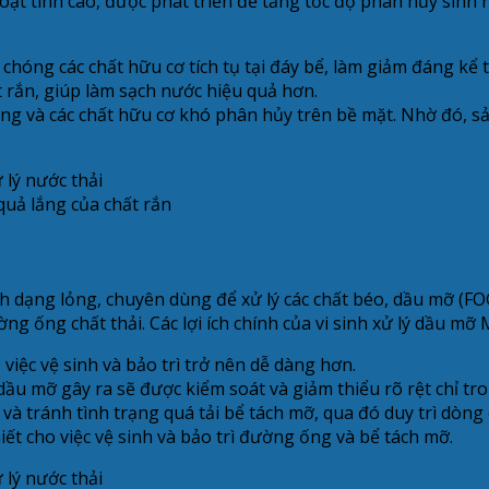
 hoạt tính cao, được phát triển để tăng tốc độ phân hủy sin
hóng các chất hữu cơ tích tụ tại đáy bể, làm giảm đáng kể t
t rắn, giúp làm sạch nước hiệu quả hơn.
ứng và các chất hữu cơ khó phân hủy trên bề mặt. Nhờ đó, 
quả lắng của chất rắn
inh dạng lỏng, chuyên dùng để xử lý các chất béo, dầu mỡ (
g ống chất thải. Các lợi ích chính của vi sinh xử lý dầu m
iệc vệ sinh và bảo trì trở nên dễ dàng hơn.
dầu mỡ gây ra sẽ được kiểm soát và giảm thiểu rõ rệt chỉ tr
tránh tình trạng quá tải bể tách mỡ, qua đó duy trì dòng ch
iết cho việc vệ sinh và bảo trì đường ống và bể tách mỡ.