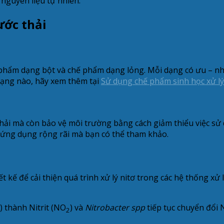
 nguyên liệu tự nhiên.
ước thải
 phẩm dạng bột và chế phẩm dạng lỏng. Mỗi dạng có ưu – như
dạng nào, hãy xem thêm tại
Sử dụng chế phẩm sinh học xử lý
hải mà còn bảo vệ môi trường bằng cách giảm thiểu việc sử 
 ứng dụng rộng rãi mà bạn có thể tham khảo.
t kế để cải thiện quá trình xử lý nitơ trong các hệ thống xử
) thành Nitrit (NO
) và
Nitrobacter spp
tiếp tục chuyển đổi N
2