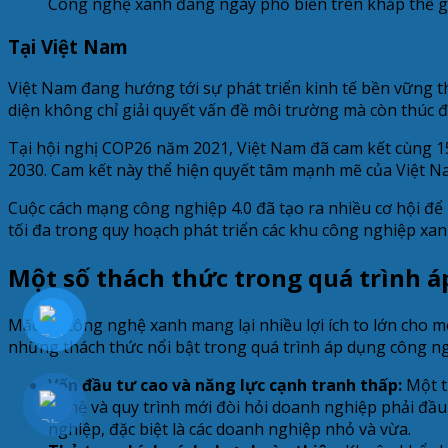
Công nghệ xanh đang ngày phổ biến trên khắp thế g
Tại Việt Nam
Việt Nam đang hướng tới sự phát triển kinh tế bền vững t
diện không chỉ giải quyết vấn đề môi trường mà còn thúc đ
Tại hội nghị COP26 năm 2021, Việt Nam đã cam kết cùng 1
2030. Cam kết này thể hiện quyết tâm mạnh mẽ của Việt N
Cuộc cách mạng công nghiệp 4.0 đã tạo ra nhiều cơ hội để
tối đa trong quy hoạch phát triển các khu công nghiệp xan
Một số thách thức trong quá trình 
Mặc dù công nghệ xanh mang lại nhiều lợi ích to lớn cho m
những thách thức nổi bật trong quá trình áp dụng công ng
Vốn đầu tư cao và năng lực cạnh tranh thấp:
Một t
nghệ và quy trình mới đòi hỏi doanh nghiệp phải đầu t
nghiệp, đặc biệt là các doanh nghiệp nhỏ và vừa.