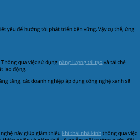
ết yếu để hướng tới phát triển bền vững. Vậy cụ thể, ứng
. Thông qua việc sử dụng
năng lượng tái tạo
và tái chế
ất lao động.
 càng tăng, các doanh nghiệp áp dụng công nghệ xanh sẽ
 nghệ này giúp giảm thiểu
khí thải nhà kính
thông qua việc
ên thiên nhiên và giảm thiểu ô nhiễm môi trường nước, đất