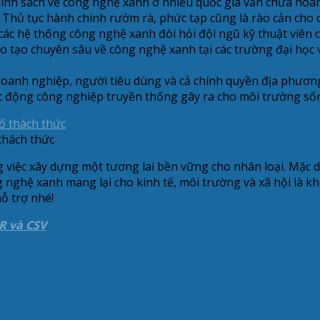
nh sách về công nghệ xanh ở nhiều quốc gia vẫn chưa hoàn t
. Thủ tục hành chính rườm rà, phức tạp cũng là rào cản cho
 các hệ thống công nghệ xanh đòi hỏi đội ngũ kỹ thuật viên
đào tạo chuyên sâu về công nghệ xanh tại các trường đại họ
oanh nghiệp, người tiêu dùng và cả chính quyền địa phương 
ạt động công nghiệp truyền thống gây ra cho môi trường số
thách thức
việc xây dựng một tương lai bền vững cho nhân loại. Mặc dù
 nghệ xanh mang lại cho kinh tế, môi trường và xã hội là k
ỗ trợ nhé!
R và CSV