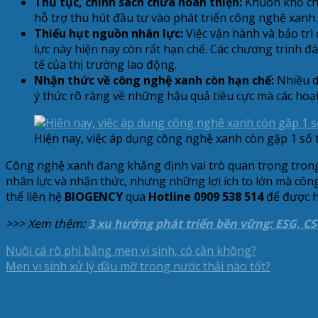
Thủ tục, chính sách chưa hoàn thiện:
Khuôn khổ chí
hỗ trợ thu hút đầu tư vào phát triển công nghệ xanh
Thiếu hụt nguồn nhân lực:
Việc vận hành và bảo trì
lực này hiện nay còn rất hạn chế. Các chương trình 
tế của thị trường lao động.
Nhận thức về công nghệ xanh còn hạn chế:
Nhiều d
ý thức rõ ràng về những hậu quả tiêu cực mà các ho
Hiện nay, việc áp dụng công nghệ xanh còn gặp 1 số 
Công nghệ xanh đang khẳng định vai trò quan trọng trong 
nhân lực và nhận thức, nhưng những lợi ích to lớn mà công
thể liên hệ
BIOGENCY
qua
Hotline 0909 538 514
để được h
>>> Xem thêm:
3 xu hướng phát triển bền vững: ESG, CS
Nuôi cá rô phi bằng men vi sinh, có cần không?
Men vi sinh xử lý dầu mỡ trong nước thải nào tốt?