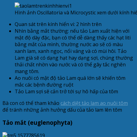
Hình ảnh Oscillatoria và Microcystic xem dưới kính hi
Quan sát trên kính hiển vi: 2 hình trên
Nhìn bằng mắt thường: nếu tảo Lam xuất hiện với
mật độ dày đặc, bạn có thể dễ dàng thấy các hạt liti
bằng mắt của mình, thường nước ao sẽ có màu
xanh lam, xanh ngọc, nổi váng và có mùi hôi. Tảo
Lam già sẽ có dạng hạt hay dạng sợi, chúng thường
thải chất nhờn vào nước và có thể gây tắc nghẽn
mang tôm.
Ao nuôi có mật độ tảo Lam quá lớn sẽ khiến tôm
mắc các bệnh đường ruột
Tảo Lam sợi sẽ cản trở tới sự hô hấp của tôm
Bà con có thể tham khảo
cách diệt tảo lam ao nuôi tôm
để tránh những ảnh hưởng dấu của tảo lam lên tôm
Tảo mắt (euglenophyta)