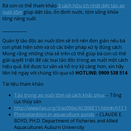
Bà con có thể tham khảo
3 cách hữu ích nhất diệt tảo ao
nuôi tôm
giúp diệt tảo, ổn định nước, tôm sống khỏe
tăng năng suất
____________
Quản lý tảo độc ao nuôi tôm sẽ trở nên đơn giản nếu bà
con phát hiện sớm và có các biện pháp xử lý đúng cách.
Mong rằng những chia sẻ trên có thể giúp bà con có thể
giải quyết triệt để các loại tảo độc trong ao nuôi một cách
hiệu quả. Để được tư vấn và hỗ trợ kỹ càng hơn, xin hãy
liên hệ ngay với chúng tôi qua số
HOTLINE: 0909 538 514
Tài liệu tham khảo:
Tảo trong ao nuôi tôm và cách khắc phục
– Tổng
cục thủy sản
http://www.fao.org/3/ac006e/AC006E11.htm#ch11.1
Phytoplankton in aquaculture ponds
– CLAUDE E.
BOYD, PH.D. Department of Fisheries and Allied
Aquacultures Auburn University