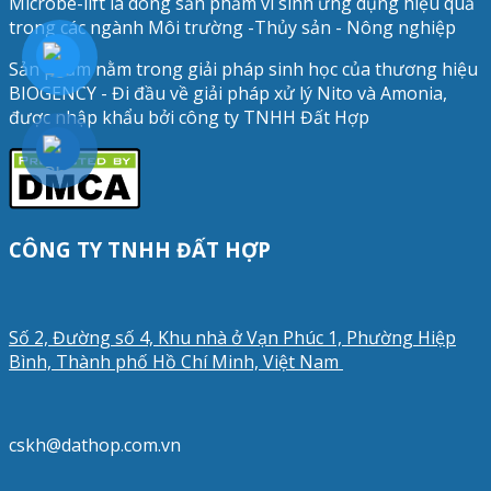
Microbe-lift là dòng sản phẩm vi sinh ứng dụng hiệu quả
trong các ngành Môi trường -Thủy sản - Nông nghiệp
Sản phẩm nằm trong giải pháp sinh học của thương hiệu
BIOGENCY - Đi đầu về giải pháp xử lý Nito và Amonia,
được nhập khẩu bởi công ty TNHH Đất Hợp
CÔNG TY TNHH ĐẤT HỢP
Số 2, Đường số 4, Khu nhà ở Vạn Phúc 1, Phường Hiệp
Bình, Thành phố Hồ Chí Minh, Việt Nam
cskh@dathop.com.vn