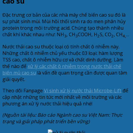
cao su
Đặc trưng cơ bản của các nhà máy chế biến cao su đó là
sự phát sinh mùi. Mùi hôi thối sinh ra do men phân hủy
protein trong môi trường acid. Chúng tạo thành nhiều
chất khí khác nhau như: NH
, CH
COOH, H
S, CO
, CH
…
3
3
2
2
4,
Nước thải cao su thuộc loại có tính chất ô nhiễm này.
Những chất ô nhiễm chủ yếu thuộc 03 loại: hàm lượng
TSS cao, chất ô nhiễm hữu cơ và chất dinh dưỡng. Làm
thế nào để
xử lý các chất ô nhiễm trong nước thải chế
biến mủ cao su
là vấn đề quan trọng cần được quan tâm
giải quyết.
Theo dõi Fanpage
Vi sinh xử lý nước thải Microbe-Lift
để
cập nhật những tin tức mới nhất về môi trường và các
phương án xử lý nước thải hiệu quả nhé!
(Nguồn tài liệu: Báo cáo Ngành cao su Việt Nam: Thực
trạng và giải pháp phát triển bền vững)