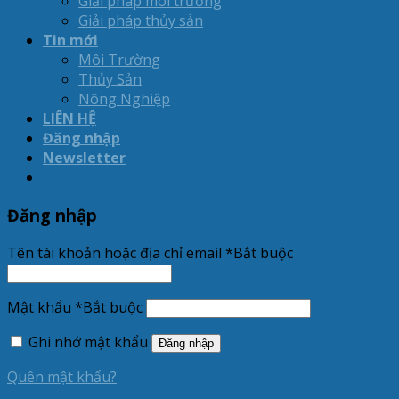
Giải pháp môi trường
Giải pháp thủy sản
Tin mới
Môi Trường
Thủy Sản
Nông Nghiệp
LIÊN HỆ
Đăng nhập
Newsletter
Đăng nhập
Tên tài khoản hoặc địa chỉ email
*
Bắt buộc
Mật khẩu
*
Bắt buộc
Ghi nhớ mật khẩu
Đăng nhập
Quên mật khẩu?