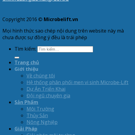
Copyright 2016 ©
Microbelift.vn
Mọi hình thức sao chép nội dung trên website này mà
chưa được sự đồng ý đều là trái phép
Tìm kiếm:
Trang chủ
Giới thiệu
Về chúng tôi
Hệ thống phân phối men vi sinh Microbe-Lift
Dự Án Triển Khai
Đội ngũ chuyên gia
Sản Phẩm
Môi Trường
Thủy Sản
Nông Nghiệp
Giải Pháp