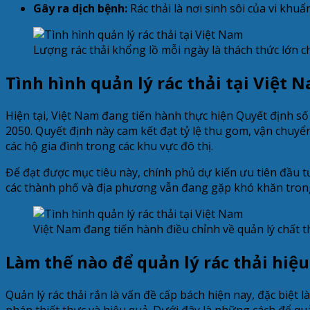
Gây ra dịch bệnh:
Rác thải là nơi sinh sôi của vi khu
Lượng rác thải khổng lồ mỗi ngày là thách thức lớn c
Tình hình quản lý rác thải tại Việt 
Hiện tại, Việt Nam đang tiến hành thực hiện Quyết định s
2050. Quyết định này cam kết đạt tỷ lệ thu gom, vận chuyển
các hộ gia đình trong các khu vực đô thị.
Để đạt được mục tiêu này, chính phủ dự kiến ưu tiên đầu tư
các thành phố và địa phương vẫn đang gặp khó khăn trong 
Việt Nam đang tiến hành điều chỉnh về quản lý chất t
Làm thế nào để quản lý rác thải hiệ
Quản lý rác thải rắn là vấn đề cấp bách hiện nay, đặc biệt l
pháp thiết thực và hiệu quả. Dưới đây là những cách để quản