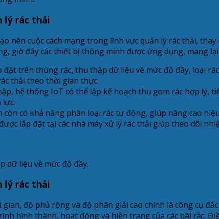
lý rác thải
tạo nên cuộc cách mạng trong lĩnh vực quản lý rác thải, thay
g, giờ đây các thiết bị thông minh được ứng dụng, mang lại 
đặt trên thùng rác, thu thập dữ liệu về mức độ đầy, loại rác 
ác thải theo thời gian thực.
ập, hệ thống IoT có thể lập kế hoạch thu gom rác hợp lý, ti
 lực.
 còn có khả năng phân loại rác tự động, giúp nâng cao hiệu q
ược lắp đặt tại các nhà máy xử lý rác thải giúp theo dõi nhi
p dữ liệu về mức độ đầy.
lý rác thải
gian, độ phủ rộng và độ phân giải cao chính là công cụ đắc l
 trình hình thành, hoạt động và hiện trạng của các bãi rác. Đ