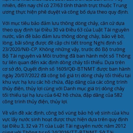
nhiên, đến nay chỉ có 27/63 tỉnh thành trực thuộc Trung
ương thực hiện phê duyệt và công bố dựa theo quy định.
Với mục tiêu bảo đảm lưu thông dòng chảy, căn cứ dựa
theo quy định tại Điều 30 và Điều 63 của Luật Tài nguyên
nước, vấn đề bảo đảm lưu thông dòng chảy, bảo vệ bờ,
lòng, bãi sông được đề cập chi tiết trong Nghị định số
23/2020/NĐ-CP. Không những vậy, trước đó Bộ trường
Bộ Tài nguyên và Môi trường đã ban hành một số Thông
tư liên quan đến xác định dòng chảy tối thiểu. Dựa trên
cơ sở đó, Quyết định số 1609/QĐ-BTNMT được ban hành
ngày 20/07/2022 đã công bố giá trị dòng chảy tối thiểu tại
khu vực hạ lưu các hồ chứa, đập dâng của các công trình
thủy điện, thủy lợi cùng với Danh mục giá trị dòng chảy
tối thiểu tại hạ lưu của 642 hồ chứa, đập dâng của 582
công trình thủy điện, thủy lợi.
Về vấn đề xác định, công bố vùng bảo hộ vệ sinh của khu
vực lấy nước sinh hoạt được thực hiện dựa trên quy định
tại Điều 3, 32 và 71 của Luật Tài nguyên nước năm 2012
cùng với Thông tư số 24/2016/TT-BTNMT. Sở Tài