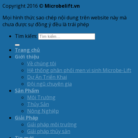
Copyright 2016 ©
Microbelift.vn
Mọi hình thức sao chép nội dung trên website này mà
chưa được sự đồng ý đều là trái phép
Tìm kiếm:
Trang chủ
Giới thiệu
Về chúng tôi
Hệ thống phân phối men vi sinh Microbe-Lift
Dự Án Triển Khai
Đội ngũ chuyên gia
Sản Phẩm
Môi Trường
Thủy Sản
Nông Nghiệp
Giải Pháp
Giải pháp môi trường
Giải pháp thủy sản