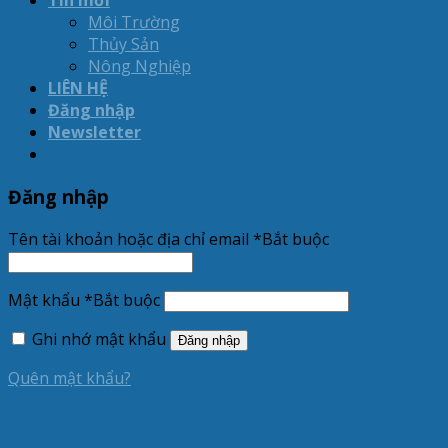
Tin mới
Môi Trường
Thủy Sản
Nông Nghiệp
LIÊN HỆ
Đăng nhập
Newsletter
Đăng nhập
Tên tài khoản hoặc địa chỉ email
*
Bắt buộc
Mật khẩu
*
Bắt buộc
Ghi nhớ mật khẩu
Đăng nhập
Quên mật khẩu?