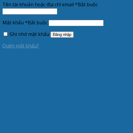
Tên tài khoản hoặc địa chỉ email
*
Bắt buộc
Mật khẩu
*
Bắt buộc
Ghi nhớ mật khẩu
Đăng nhập
Quên mật khẩu?