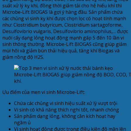
suất xử lý kỵ khí, đồng thời giảm tải cho hệ hiếu khí thì
Microbe-Lift BIOGAS là gợi ý hàng đầu. Sản phẩm chứa
các chủng vi sinh kỵ khí được chọn lọc có hoạt tính mạnh
như: Clostridium butyricum, Clostridium sartagoforme,
Desulfovibrio vulgaris, Desulfovibrio aminophilus,… được
nuôi cấy dạng lỏng hoạt động mạnh gấp 5 đến 10 lần vi
sinh thông thường. Microbe-Lift BIOGAS cũng giúp giảm
mùi hôi và giảm bùn thải hiệu quả, tăng khí Biogas và
giảm nồng độ H2S.
Microbe-Lift BIOGAS giúp giảm nồng độ BOD, COD, TSS
khí.
Ưu điểm của men vi sinh Microbe-Lift:
Chứa các chủng vi sinh hiệu suất xử lý vượt trội
Vi sinh có khả năng thích nghi tốt, nhanh chóng
Sản phẩm dạng lỏng, không cần kích hoạt hay
ngâm ủ
Vi sinh hoạt động được trong điều kiện độ mặn lên