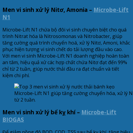
Men vi sinh xử lý Nitơ, Amonia –
Microbe-Lift
N1
Microbe-Lift N1 chứa bộ đôi vi sinh chuyên biệt cho quá
trình Nitrat hóa là Nitrosomonas và Nitrobacter, giúp
tăng cường quá trình chuyển hoá, xử lý Nitơ, Amoni, khắc
phục hiện tượng vi sinh chết do tải lượng đầu vào cao.
Với men vi sinh Microbe-Lift N1 doanh nghiệp hoàn toàn
an tâm, hiệu quả xử các hợp chất chứa Nitơ đạt đến 99%
chỉ từ 2 tuần, giúp nước thải đầu ra đạt chuẩn và tiết
kiệm chi phí.
Microbe-Lift N1 giúp tăng cường chuyển hóa, xử lý Ni
từ 2 tuần.
Men vi sinh xử lý bể kỵ khí –
Microbe-Lift
BIOGAS
Để giảm nồng độ BOD, COD, TSS sau bể kỵ khí, tăng hiệu