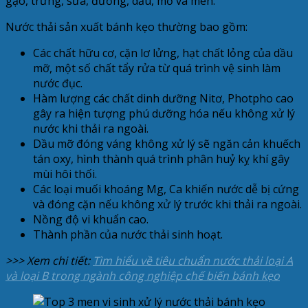
gạo, trứng, sữa, đường, dầu, mỡ và men.
Nước thải sản xuất bánh kẹo thường bao gồm:
Các chất hữu cơ, cặn lơ lửng, hạt chất lỏng của dầu
mỡ, một số chất tẩy rửa từ quá trình vệ sinh làm
nước đục.
Hàm lượng các chất dinh dưỡng Nitơ, Photpho cao
gây ra hiện tượng phú dưỡng hóa nếu không xử lý
nước khi thải ra ngoài.
Dầu mỡ đóng váng không xử lý sẽ ngăn cản khuếch
tán oxy, hình thành quá trình phân huỷ kỵ khí gây
mùi hôi thối.
Các loại muối khoáng Mg, Ca khiến nước dễ bị cứng
và đóng cặn nếu không xử lý trước khi thải ra ngoài.
Nồng độ vi khuẩn cao.
Thành phần của nước thải sinh hoạt.
>>> Xem chi tiết:
Tìm hiểu về tiêu chuẩn nước thải loại A
và loại B trong ngành công nghiệp chế biến bánh kẹo