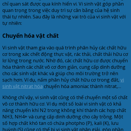
chỉ quan sát được qua kính hiển vi. Vi sinh vật góp phần
quan trọng trong việc duy trì sự cân bằng của hệ sinh
thái tự nhiên. Sau đây là những vai trò của vi sinh vật với
tự nhiên:
Chuyển hóa vật chất
Vi sinh vật tham gia vào quá trình phân hủy các chất hữu
cơ trong xác chết động thực vật, rác thải, chất thải hữu cơ
lơ lửng trong nước. Nhờ đó, các chất hữu cơ được chuyển
hóa thành các chất vô cơ đơn giản, cung cấp dinh dưỡng
cho các sinh vật khác và giúp cho môi trường trở nên
sạch hơn. Ví dụ, nấm phân hủy chất hữu cơ trong đất,
vi
sinh vật nitrat hóa
chuyển hóa amoniac thành nitrat,…
Không chỉ vậy, vi sinh vật cũng có thể chuyển một số chất
vô cơ thành hữu cơ. Ví dụ một số loài vi sinh vật có khả
năng chuyển khí N2 trong không khí thành các hợp chất
NH3, NH4+ và cung cấp dinh dưỡng cho cây trồng. Một
số hợp chất khó tan có chứa photpho (P), kali (K), lưu
huỳnh (S) cũng có thể bị vi sinh vật phân giải, góp phần