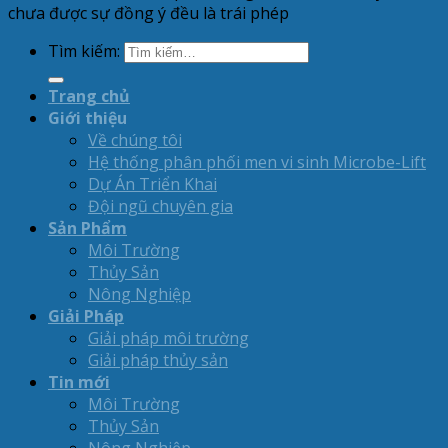
chưa được sự đồng ý đều là trái phép
Tìm kiếm:
Trang chủ
Giới thiệu
Về chúng tôi
Hệ thống phân phối men vi sinh Microbe-Lift
Dự Án Triển Khai
Đội ngũ chuyên gia
Sản Phẩm
Môi Trường
Thủy Sản
Nông Nghiệp
Giải Pháp
Giải pháp môi trường
Giải pháp thủy sản
Tin mới
Môi Trường
Thủy Sản