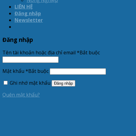
Nông Nghiệp
LIÊN HỆ
Đăng nhập
Newsletter
Đăng nhập
Tên tài khoản hoặc địa chỉ email
*
Bắt buộc
Mật khẩu
*
Bắt buộc
Ghi nhớ mật khẩu
Đăng nhập
Quên mật khẩu?