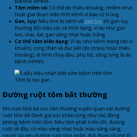
Bacillus cereus.
Tôm mềm vỏ:
Có thể do thiếu khoáng, nhiễm virus
hoặc giai đoạn mãn tính bệnh vi bào tử trùng.
Gan, tụy:
Nếu tôm bị bệnh về
gan tụy
thì gan tụy
thường đổi màu sắc và hình dạng, ví dụ như gan
teo, chai, dai, gan vàng nhạt hoặc trắng.
Cơ thể tôm biến dạng:
Ví dụ như vểnh mang (do vi
khuẩn), cong thân và đục kết (do stress hoặc thiếu
khoáng), dị hình chủy đầu, phụ bộ, sống lưng là do
bệnh IHHNV.
Tôm bị teo gan.
Đường ruột tôm bất thường
Khi nuôi tôm bà con nên thường xuyên quan sát đường
ruột tôm để đánh giá sức khỏe cũng như chủ động
phòng bệnh trên tôm. Nếu tôm phát triển tốt, đường
ruột sẽ đầy, có màu vàng nhạt hoặc màu vàng sáng,
ngược lại nếu đường ruột tôm ngắn, đứt đoạn chứng tỏ