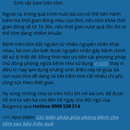
Sinh vật bám trên tôm.
Ngoài ra, trong quá trình nuôi bà con có thể tiến hành
kiểm tra thời gian đông máu của tôm, nếu tôm khỏe thời
gian đông sẽ từ 10-30s, nếu thời gian vượt quá 30s thì có
thể tôm đang nhiễm khuẩn.
Bệnh trên tôm bắt nguồn từ nhiều nguyên nhân khác
nhau, bà con cần biết được nguyên nhân gây bệnh chính
để xử lý triệt để. Đồng thời nên ưu tiên các phương pháp
chủ động phòng ngừa bệnh như sử dụng
vi sinh
thay vì
điều trị hay lạm dụng kháng sinh. Điều này sẽ giúp bà
con nuôi tôm dễ dàng và tiết kiệm hơn rất nhiều chi phí,
công sức theo thời gian.
Hy vọng những chia sẻ trên hữu ích với bà con, để được
hỗ trợ tư vấn bà con liên hệ ngay cho đội ngũ của
Biogency qua
Hotline 0909 538 514
.
>>> Xem thêm:
Các biện pháp giúp phòng bệnh cho
tôm sau bão hiệu quả