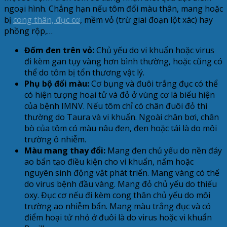
ngoại hình. Chẳng hạn nếu tôm đổi màu thân, mang hoặc
bị
cong thân, đục cơ
, mềm vỏ (trừ giai đoạn lột xác) hay
phồng rộp,…
Đốm đen trên vỏ:
Chủ yếu do vi khuẩn hoặc virus
đi kèm gan tụy vàng hơn bình thường, hoặc cũng có
thể do tôm bị tổn thương vật lý.
Phụ bộ đổi màu:
Cơ bụng và đuôi trắng đục có thể
có hiện tượng hoại tử và đỏ ở vùng cơ là biểu hiện
của bệnh IMNV. Nếu tôm chỉ có chân đuôi đỏ thì
thường do Taura và vi khuẩn. Ngoài chân bơi, chân
bò của tôm có màu nâu đen, đen hoặc tái là do môi
trường ô nhiễm.
Màu mang thay đổi:
Mang đen chủ yếu do nền đáy
ao bẩn tạo điều kiện cho vi khuẩn, nấm hoặc
nguyên sinh động vật phát triển. Mang vàng có thể
do virus bệnh đầu vàng. Mang đỏ chủ yếu do thiếu
oxy. Đục cơ nếu đi kèm cong thân chủ yếu do môi
trường ao nhiễm bẩn. Mang màu trắng đục và có
điểm hoại tử nhỏ ở đuôi là do virus hoặc vi khuẩn