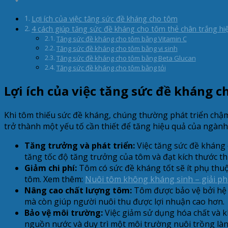
Lợi ích của việc tăng sức đề kháng cho tôm
4 cách giúp tăng sức đề kháng cho tôm thẻ chân trắng hi
Tăng sức đề kháng cho tôm bằng Vitamin C
Tăng sức đề kháng cho tôm bằng vi sinh
Tăng sức đề kháng cho tôm bằng Beta Glucan
Tăng sức đề kháng cho tôm bằng tỏi
Lợi ích của việc tăng sức đề kháng 
Khi tôm thiếu sức đề kháng, chúng thường phát triển chậm
trở thành một yếu tố cần thiết để tăng hiệu quả của ngành 
Tăng trưởng và phát triển:
Việc tăng sức đề kháng 
tăng tốc độ tăng trưởng của tôm và đạt kích thước
Giảm chi phí:
Tôm có sức đề kháng tốt sẽ ít phụ thuộ
tôm. Xem thêm:
Nuôi tôm không kháng sinh – giải p
Nâng cao chất lượng tôm:
Tôm được bảo vệ bởi hệ t
mà còn giúp người nuôi thu được lợi nhuận cao hơn.
Bảo vệ môi trường:
Việc giảm sử dụng hóa chất và k
nguồn nước và duy trì một môi trường nuôi trồng là