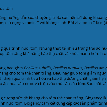
của tôm.
úng hướng dẫn của chuyên gia. Bà con nên sử dụng khoảng 5
p sử dụng vitamin C với kháng sinh. Bởi vì vitamin C là một 
g quá trình nuôi tôm. Nhưng thực tế nhiều trang trại ao nu
úp tôm tăng khả năng hấp thụ chất và khỏe mạnh hơn. Tr
trọng bao gồm
Bacillus subtilis, Bacillus pumilus, Bacillus am
kháng cho tôm thẻ chân trắng. Điều này giúp tôm giảm nguy
 thiện quá trình tiêu hóa và hấp thụ dưỡng chất, giảm hệ s
ho ăn, hòa vào nước và trộn vào thức ăn của tôm. Sau một v
cường sức đề kháng cho tôm thẻ chân trắng, Biogency là địa
nh nuôi tôm. Biogency cam kết cung cấp các sản phẩm tự nh