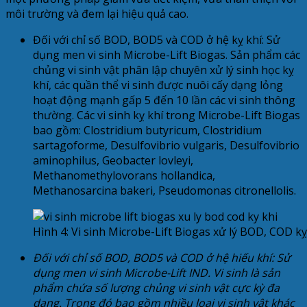
môi trường và đem lại hiệu quả cao.
Đối với chỉ số BOD, BOD5 và COD ở hệ kỵ khí: Sử
dụng men vi sinh Microbe-Lift Biogas. Sản phẩm các
chủng vi sinh vật phân lập chuyên xử lý sinh học kỵ
khí, các quần thể vi sinh được nuôi cấy dạng lỏng
hoạt động mạnh gấp 5 đến 10 lần các vi sinh thông
thường. Các vi sinh kỵ khí trong Microbe-Lift Biogas
bao gồm: Clostridium butyricum, Clostridium
sartagoforme, Desulfovibrio vulgaris, Desulfovibrio
aminophilus, Geobacter lovleyi,
Methanomethylovorans hollandica,
Methanosarcina bakeri, Pseudomonas citronellolis.
Hình 4: Vi sinh Microbe-Lift Biogas xử lý BOD, COD kỵ
Đối với chỉ số BOD, BOD5 và COD ở hệ hiếu khí: Sử
dụng men vi sinh Microbe-Lift IND. Vi sinh là sản
phẩm chứa số lượng chủng vi sinh vật cực kỳ đa
dạng. Trong đó bao gồm nhiều loại vi sinh vật khác