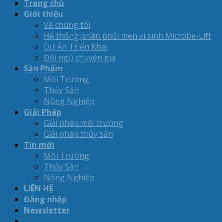
Trang chủ
Giới thiệu
Về chúng tôi
Hệ thống phân phối men vi sinh Microbe-Lift
Dự Án Triển Khai
Đội ngũ chuyên gia
Sản Phẩm
Môi Trường
Thủy Sản
Nông Nghiệp
Giải Pháp
Giải pháp môi trường
Giải pháp thủy sản
Tin mới
Môi Trường
Thủy Sản
Nông Nghiệp
LIÊN HỆ
Đăng nhập
Newsletter