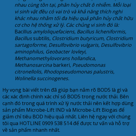
nhau cùng tồn tại, phân hủy chất ô nhiễm. Mỗi loại
vi sinh vật đều có vai trò và khả năng thích nghi
khác nhau nhằm tối đa hiệu quả phân hủy chất hữu
cơ cho hệ thống xử lý. Các chủng vi sinh đó là:
Bacillus
amyloliquefaciens, Bacillus licheniformis,
Bacillus
subtilis
, Clostridium butyricum, Clostridium
sartagoforme, Desulfovibrio vulgaris, Desulfovibrio
aminophilus, Geobacter lovleyi,
Methanomethylovorans hollandica,
Methanosarcina
barkeri
, Pseudomonas
citronellolis, Rhodopseudomonas palustris,
Wolinella succinogenes.
Hy vọng bài viết trên đã giúp bạn nắm rõ BOD5 là gì và
các xác định chính xác chỉ số BOD5 trong nước thải. Bên
cạnh đó trong quá trình xử lý nước thải nên kết hợp dùng
sản phẩm Microbe-Lift IND và Microbe-Lift Biogas để
giảm chỉ tiêu BOD hiệu quả nhất. Liên hệ ngay với chúng
tôi qua HOTLINE 0909 538 514 để được tư vấn và hỗ trợ
về sản phẩm nhanh nhất.