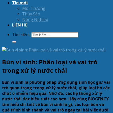
Tin mới
Môi Trường
Thủy Sản
Nông Nghiệp
LIÊN HỆ
Tìm kiếm:
Bùn vi sinh: Phân loại và vai trò
trong xử lý nước thải
Bùn vi sinh là phương pháp ứng dụng sinh học giữ vai
trò quan trọng trong xử lý nước thải, giúp loại bỏ các
chất ô nhiễm hiệu quả. Nhờ đó, các hệ thống xử lý
nước thải đạt hiệu suất cao hơn. Hãy cùng BIOGENCY
tìm hiểu chi tiết về bùn vi sinh là gì, các loại bùn và
quá trình hình thành và vai trò ngay tại bài viết dưới