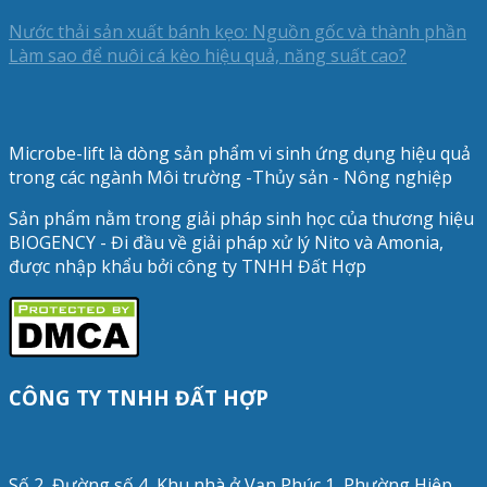
Nước thải sản xuất bánh kẹo: Nguồn gốc và thành phần
Làm sao để nuôi cá kèo hiệu quả, năng suất cao?
Microbe-lift là dòng sản phẩm vi sinh ứng dụng hiệu quả
trong các ngành Môi trường -Thủy sản - Nông nghiệp
Sản phẩm nằm trong giải pháp sinh học của thương hiệu
BIOGENCY - Đi đầu về giải pháp xử lý Nito và Amonia,
được nhập khẩu bởi công ty TNHH Đất Hợp
CÔNG TY TNHH ĐẤT HỢP
Số 2, Đường số 4, Khu nhà ở Vạn Phúc 1, Phường Hiệp