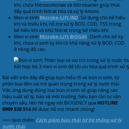
khí, chứa Nitrosomonas và Nitrobacter giúp thúc
đẩy quá trình Nitrat hóa và xử lý Amoni.
Men vi sinh
Microbe-Lift IND
:
Sử dụng cho bể hiếu
khí và thiếu khí, hỗ trợ xử lý BOD, COD, TSS trong
bể hiếu khí và khử Nitrat trong bể thiếu khí.
Men vi sinh
Microbe-Lift BIOGAS
:
Dành cho bể kỵ
khí, chứa vi sinh kỵ khí có khả năng xử lý BOD, COD
ở nồng độ cao.
Kết hợp bộ 3 men vi sinh để tối ưu hóa quá trình xử lý
Bài viết trên đây đã giúp bạn hiểu rõ về bùn vi sinh, từ
phân loại đến vai trò quan trọng trong xử lý nước thải.
Việc ứng dụng đúng loại bùn vi sinh sẽ giúp nâng cao
hiệu suất xử lý, bảo vệ môi trường. Nếu bạn cần tư vấn
chuyên sâu, liên hệ ngay với BIOGENCY qua
HOTLINE
0909 538 514
để được hỗ trợ nhanh chóng!
>>> Xem thêm:
Cách giảm bùn thải từ hệ thống xử lý
nước thải