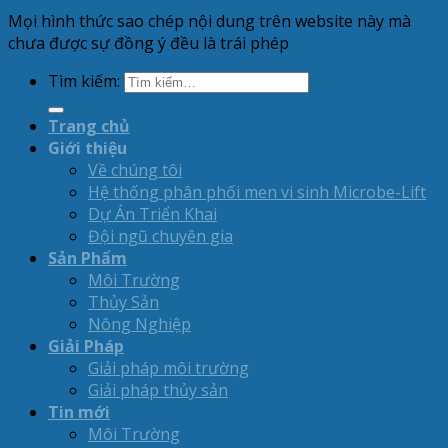
Mọi hình thức sao chép nội dung trên website này mà
chưa được sự đồng ý đều là trái phép
Tìm kiếm:
Trang chủ
Giới thiệu
Về chúng tôi
Hệ thống phân phối men vi sinh Microbe-Lift
Dự Án Triển Khai
Đội ngũ chuyên gia
Sản Phẩm
Môi Trường
Thủy Sản
Nông Nghiệp
Giải Pháp
Giải pháp môi trường
Giải pháp thủy sản
Tin mới
Môi Trường