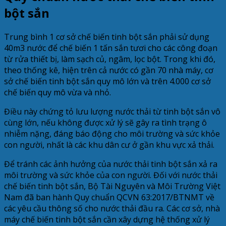
bột sắn
Trung bình 1 cơ sở chế biến tinh bột sắn phải sử dụng
40m3 nước để chế biến 1 tấn sắn tươi cho các công đoạn
từ rửa thiết bị, làm sạch củ, ngâm, lọc bột. Trong khi đó,
theo thống kê, hiện trên cả nước có gần 70 nhà máy, cơ
sở chế biến tinh bột sắn quy mô lớn và trên 4.000 cơ sở
chế biến quy mô vừa và nhỏ.
Điều này chứng tỏ lưu lượng nước thải từ tinh bột sắn vô
cùng lớn, nếu không được xử lý sẽ gây ra tình trạng ô
nhiễm nặng, đáng báo động cho môi trường và sức khỏe
con người, nhất là các khu dân cư ở gần khu vực xả thải.
Để tránh các ảnh hưởng của nước thải tinh bột sắn xả ra
môi trường và sức khỏe của con người. Đối với nước thải
chế biến tinh bột sắn, Bộ Tài Nguyên và Môi Trường Việt
Nam đã ban hành Quy chuẩn QCVN 63:2017/BTNMT về
các yêu cầu thông số cho nước thải đầu ra. Các cơ sở, nhà
máy chế biến tinh bột sắn cần xây dựng hệ thống xử lý