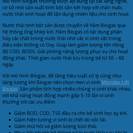
Mô hình Biogas thường được áp dụng tại các làng nghề,
cơ sở nhỏ sản xuất tinh bột sắn kết hợp với chăn nuôi,
nước thải sinh hoạt để tận dụng nhiên liệu cho sinh hoạt.
Nước thải tinh bột sắn được chuyển về hầm Biogas qua
hệ thống ống khép kín. Hầm Biogas có tác dụng phân
hủy các chất trong nước thải nhờ các vi sinh vật trong
điều kiện không có Oxy. Giúp làm giảm lượng lớn nồng
độ COD, BOD5. Giải phóng năng lượng phục vụ cho hoạt
động khác. Thời gian nước thải lưu trong bể từ 50 – 60
ngày.
Với mô hình Biogas, để tăng hiệu suất xử lý cũng như
tăng lượng khí Biogas nên chọn men vi sinh
Microbe-Lift
Biogas
. Sản phẩm tích hợp nhiều chủng vi sinh khác nhau
với khả năng hoạt động mạnh gấp 5-10 lần vi sinh
thường với các ưu điểm:
Giảm BOD, COD, TSS đầu ra cho bể sinh học kỵ khí.
Giảm hiện tượng vi sinh bị chết do sốc tải.
Giảm mùi hôi và giảm lượng bùn thải.
Phục hồi nhanh hệ thống xử lý nước thải sau khi bị