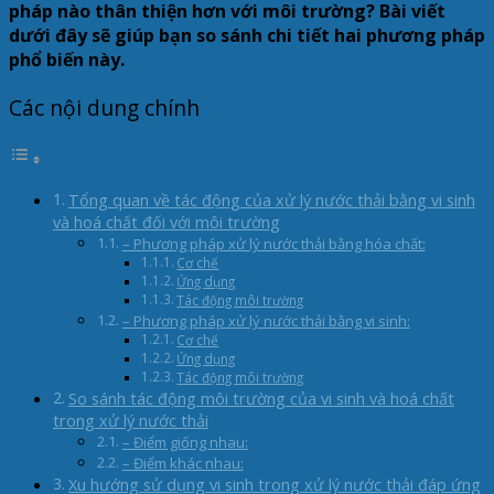
pháp nào thân thiện hơn với môi trường? Bài viết
dưới đây sẽ giúp bạn so sánh chi tiết hai phương pháp
phổ biến này.
Các nội dung chính
Tổng quan về tác động của xử lý nước thải bằng vi sinh
và hoá chất đối với môi trường
– Phương pháp xử lý nước thải bằng hóa chất:
Cơ chế
Ứng dụng
Tác động môi trường
– Phương pháp xử lý nước thải bằng vi sinh:
Cơ chế
Ứng dụng
Tác động môi trường
So sánh tác động môi trường của vi sinh và hoá chất
trong xử lý nước thải
– Điểm giống nhau:
– Điểm khác nhau:
Xu hướng sử dụng vi sinh trong xử lý nước thải đáp ứng