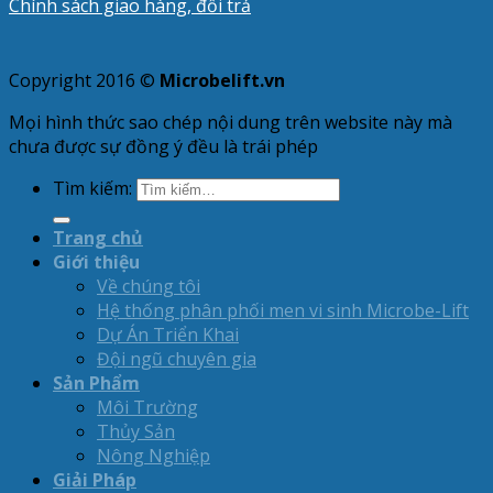
Chính sách giao hàng, đổi trả
Copyright 2016 ©
Microbelift.vn
Mọi hình thức sao chép nội dung trên website này mà
chưa được sự đồng ý đều là trái phép
Tìm kiếm:
Trang chủ
Giới thiệu
Về chúng tôi
Hệ thống phân phối men vi sinh Microbe-Lift
Dự Án Triển Khai
Đội ngũ chuyên gia
Sản Phẩm
Môi Trường
Thủy Sản
Nông Nghiệp
Giải Pháp