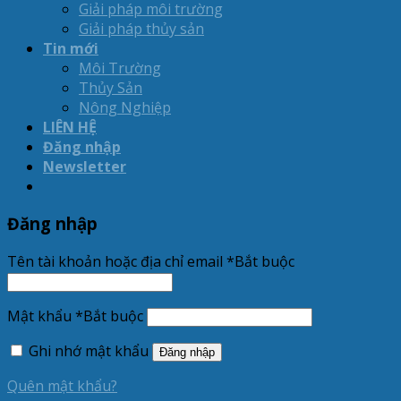
Giải pháp môi trường
Giải pháp thủy sản
Tin mới
Môi Trường
Thủy Sản
Nông Nghiệp
LIÊN HỆ
Đăng nhập
Newsletter
Đăng nhập
Tên tài khoản hoặc địa chỉ email
*
Bắt buộc
Mật khẩu
*
Bắt buộc
Ghi nhớ mật khẩu
Đăng nhập
Quên mật khẩu?