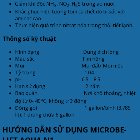
Giảm khí độc NH
, NO
. H
S trong ao nuôi.
3
2
2
Khắc phục hiện tượng tôm cá chết do bị sốc với
aminac cao.
Thực hiện quá trình nitrat hóa trong thời tiết lạnh.
Thông số kỹ thuật
Hình dạng Dung dịch lỏng
Màu sắc Tím hồng
Mùi Mùi đất/ Mùi mốc
Tỷ trọng 1.04
pH 6.5 – 8.5
Hạn sử dụng 2 năm
Bảo quản Nơi khô thoáng, nhiệt
o
độ từ 0- 40
C, không trữ đông
Đóng gói
1 gallon/bình (3.785
lít); 1 thùng chứa 6 gallon
HƯỚNG DẪN SỬ DỤNG MICROBE-
LIFT AQUA N1