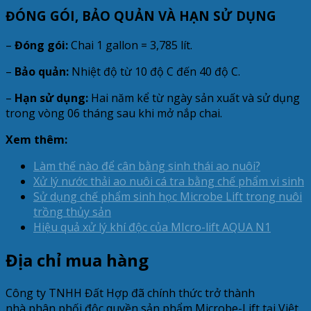
ĐÓNG GÓI, BẢO QUẢN VÀ HẠN SỬ DỤNG
–
Đóng gói:
Chai 1 gallon = 3,785 lít.
–
Bảo quản:
Nhiệt độ từ 10 độ C đến 40 độ C.
–
Hạn sử dụng:
Hai năm kể từ ngày sản xuất và sử dụng
trong vòng 06 tháng sau khi mở nắp chai.
Xem thêm:
Làm thế nào để cân bằng sinh thái ao nuôi?
Xử lý nước thải ao nuôi cá tra bằng chế phẩm vi sinh
Sử dụng chế phẩm sinh học Microbe Lift trong nuôi
trồng thủy sản
Hiệu quả xử lý khí độc của MIcro-lift AQUA N1
Địa chỉ mua hàng
Công ty TNHH Đất Hợp đã chính thức trở thành
nhà phân phối độc quyền sản phẩm Microbe-Lift tại Việt