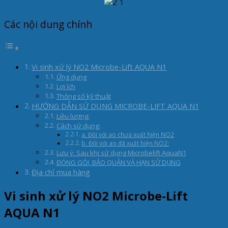
Các nội dung chính
Vi sinh xử lý NO2 Microbe-Lift AQUA N1
Ứng dụng
Lợi ích
Thông số kỹ thuật
HƯỚNG DẪN SỬ DỤNG MICROBE-LIFT AQUA N1
Liều lượng:
Cách sử dụng:
a. Đối với ao chưa xuất hiện NO2
b. Đối với ao đã xuất hiện NO2:
Lưu ý: Sau khi sử dụng Microbelift AquaN1
ĐÓNG GÓI, BẢO QUẢN VÀ HẠN SỬ DỤNG
Địa chỉ mua hàng
Vi sinh xử lý NO2 Microbe-Lift
AQUA N1