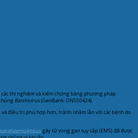
a các thí nghiệm và kiểm chứng bằng phương pháp
à chủng
Baishivirus
(GenBank: ON550424).
và điều trị phù hợp hơn, tránh nhầm lẫn với các bệnh do
 parahaemolyticus
gây tử vong gan tụy cấp (EMS) đã được
từng chủng vi khuẩn.