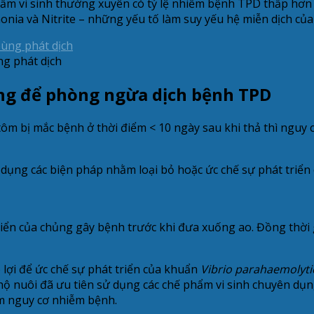
ẩm vi sinh thường xuyên có tỷ lệ nhiễm bệnh TPD thấp hơn 
onia và Nitrite – những yếu tố làm suy yếu hệ miễn dịch của
ng phát dịch
ng để phòng ngừa dịch bệnh TPD
ôm bị mắc bệnh ở thời điểm < 10 ngày sau khi thả thì nguy 
dụng các biện pháp nhằm loại bỏ hoặc ức chế sự phát triể
riển của chủng gây bệnh trước khi đưa xuống ao. Đồng thời g
ó lợi để ức chế sự phát triển của khuẩn
Vibrio parahaemolyti
 nuôi đã ưu tiên sử dụng các chế phẩm vi sinh chuyên dụng
m nguy cơ nhiễm bệnh.