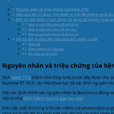
Nguyên nhân và triệu chứng của bệnh TPD
Hiệu quả khi sử dụng chế phẩm vi sinh để phòng ngừa dị
Một số chế phẩm vi sinh được sử dụng để phòng ngừa d
Men vi sinh Microbe-Lift AQUA N1
Men vi sinh Microbe-Lift AQUA C
Men vi sinh Microbe-Lift AQUA SA
Yếu tố ảnh hưởng đến hiệu quả chế phẩm vi sinh
Thời tiết
Hàm lượng oxy hòa tan
Độ kiềm và độ mặn
Nguyên nhân và triệu chứng của bệ
Dịch
bệnh TPD
(bệnh tôm thủy tinh) trước đây được cho là
Realtime RT-PCR, các nhà khoa học đã xác định nguyên nh
Việc xác định chính xác nguyên nhân là
Baishivirus
đóng vai
Vibrio
như
EMS (bệnh hoại tử gan tụy cấp)
.
Điều đặc biệt là chủng vi khuẩn
Vibrio parahaemolyticus
gâ
công bố trước đó. Sự khác biệt này đòi hỏi các biện pháp p