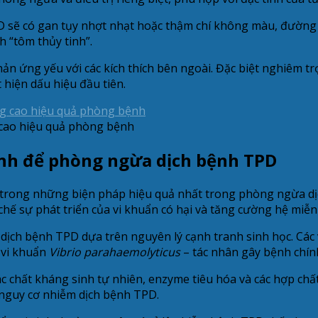
D sẽ có gan tụy nhợt nhạt hoặc thậm chí không màu, đường 
 “tôm thủy tinh”.
 ứng yếu với các kích thích bên ngoài. Đặc biệt nghiêm trọn
 hiện dấu hiệu đầu tiên.
g cao hiệu quả phòng bệnh
inh để phòng ngừa dịch bệnh TPD
 trong những biện pháp hiệu quả nhất trong phòng ngừa dịc
chế sự phát triển của vi khuẩn có hại và tăng cường hệ miễn
ịch bệnh TPD dựa trên nguyên lý cạnh tranh sinh học. Các v
 vi khuẩn
Vibrio parahaemolyticus
– tác nhân gây bệnh chín
c chất kháng sinh tự nhiên, enzyme tiêu hóa và các hợp chất 
 nguy cơ nhiễm dịch bệnh TPD.