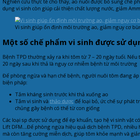
Nghiên cứu thực tế cho thấy, ao nuôi được bổ sung chế ph
dụng vi sinh còn giúp cải thiện chất lượng nước, giảm Amm
Vi sinh giúp ổn định môi trường ao, giảm nguy cơ bù
Một số chế phẩm vi sinh được sử dụ
Bệnh TPD thường xảy ra khi tôm từ 7 – 20 ngày tuổi. Nếu t
20 ngày sau khi thả là nguy cơ nhiễm bệnh từ môi trường
Để phòng ngừa và hạn chế bệnh, người nuôi tôm đang áp 
biện pháp:
Tắm kháng sinh trước khi thả xuống ao
Tắm vi sinh và
thảo dược
để loại bỏ, ức chế sự phát t
chủng gây bệnh có thể từ con giống
Các loại sp được sử dụng để ép khuẩn, tạo hệ vi sinh vật c
Lift DFM….Để phòng ngừa hiệu quả dịch bệnh TPD, nhiều hộ
mà còn tăng cường miễn dịch, giúp tôm khỏe mạnh và giả