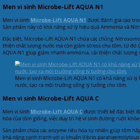
Men vi sinh Microbe-Lift AQUA N1
Men vi sinh
Microbe-Lift AQUA N1
được đánh giá cao tro
Sản phẩm này có khả năng xử lý hiệu quả Ammonia và Nitri
Đặc biệt, Microbe-Lift AQUA N1 chứa các chủng
Nitrosomo
thiện chất lượng nước mà còn giảm stress cho tôm, từ đó
AQUA N1 giúp giảm nhanh ammonia, cải thiện chất lượng 
Men vi sinh Microbe-Lift AQUA N1 có khả năng xử lý 
nước, tạo ra môi trường sống lý tưởng cho tôm.
Men vi sinh Microbe-Lift AQUA C
Men vi sinh
Microbe-Lift AQUA C
được thiết kế đặc biệt 
hóa của tôm giống, việc duy trì hệ vi sinh đường ruột khỏ
Sản phẩm chứa các enzyme tiêu hóa tự nhiên giúp tôm hấp 
khả năng cạnh tranh với vi khuẩn Vibrio parahaemolyticus