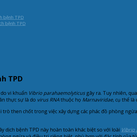
ch bệnh TPD
ịch bệnh TPD
nh TPD
 do vi khuẩn
Vibrio parahaemolyticus
gây ra. Tuy nhiên, qu
ân thực sự là do
virus RNA
thuộc họ
Marnaviridae
, cụ thể l
 trò then chốt trong việc xây dựng các phác đồ phòng ngừa 
y dịch bệnh TPD này hoàn toàn khác biệt so với loài
Vibrio
hòng ngừa và điều trị riêng biệt, phù hợp với đặc tính của 