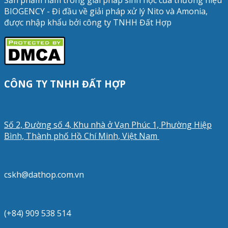
Sản phẩm nằm trong giải pháp sinh học của thương hiệu
BIOGENCY - Đi đầu về giải pháp xử lý Nito và Amonia,
được nhập khẩu bởi công ty TNHH Đất Hợp
CÔNG TY TNHH ĐẤT HỢP
Số 2, Đường số 4, Khu nhà ở Vạn Phúc 1, Phường Hiệp
Bình, Thành phố Hồ Chí Minh, Việt Nam
cskh@dathop.com.vn
(+84) 909 538 514