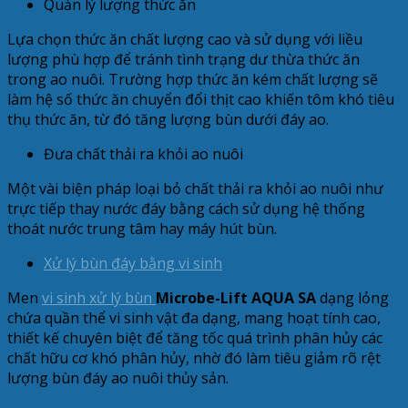
Quản lý lượng thức ăn
Lựa chọn thức ăn chất lượng cao và sử dụng với liều
lượng phù hợp để tránh tình trạng dư thừa thức ăn
trong ao nuôi. Trường hợp thức ăn kém chất lượng sẽ
làm hệ số thức ăn chuyển đổi thịt cao khiến tôm khó tiêu
thụ thức ăn, từ đó tăng lượng bùn dưới đáy ao.
Đưa chất thải ra khỏi ao nuôi
Một vài biện pháp loại bỏ chất thải ra khỏi ao nuôi như
trực tiếp thay nước đáy bằng cách sử dụng hệ thống
thoát nước trung tâm hay máy hút bùn.
Xử lý bùn đáy bằng vi sinh
Men
vi sinh xử lý bùn
Microbe-Lift AQUA SA
dạng lỏng
chứa quần thể vi sinh vật đa dạng, mang hoạt tính cao,
thiết kế chuyên biệt để tăng tốc quá trình phân hủy các
chất hữu cơ khó phân hủy, nhờ đó làm tiêu giảm rõ rệt
lượng bùn đáy ao nuôi thủy sản.