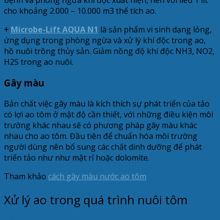
bệnh và phòng ngừa khí độc xuất hiện, nên với liều 1 lít
cho khoảng 2.000 – 10.000 m3 thể tích ao.
+
Microbe-Lift AQUA N1
là sản phẩm vi sinh dạng lỏng,
ứng dụng trong phòng ngừa và xử lý khí độc trong ao,
hồ nuôi trồng thủy sản. Giảm nồng độ khí độc NH3, NO2,
H2S trong ao nuôi.
Gây màu
Bản chất việc gây màu là kích thích sự phát triển của tảo
có lợi ao tôm ở mật độ cần thiết, với những điều kiện môi
trường khác nhau sẽ có phương pháp gây màu khác
nhau cho ao tôm. Đầu tiên để chuẩn hóa môi trường
người dùng nên bổ sung các chất dinh dưỡng để phát
triển tảo như như mật rỉ hoặc dolomite.
Tham khảo
cách gây màu nước ao tôm
Xử lý ao trong quá trình nuôi tôm