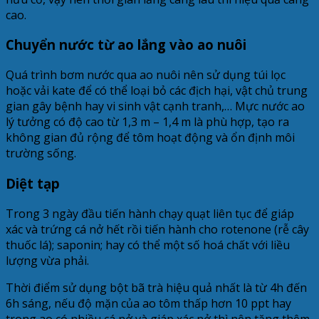
cao.
Chuyển nước từ ao lắng vào ao nuôi
Quá trình bơm nước qua ao nuôi nên sử dụng túi lọc
hoặc vải kate để có thể loại bỏ các địch hại, vật chủ trung
gian gây bệnh hay vi sinh vật cạnh tranh,… Mực nước ao
lý tưởng có độ cao từ 1,3 m – 1,4 m là phù hợp, tạo ra
không gian đủ rộng để tôm hoạt động và ổn định môi
trường sống.
Diệt tạp
Trong 3 ngày đầu tiến hành chạy quạt liên tục để giáp
xác và trứng cá nở hết rồi tiến hành cho rotenone (rễ cây
thuốc lá); saponin; hay có thể một số hoá chất với liều
lượng vừa phải.
Thời điểm sử dụng bột bã trà hiệu quả nhất là từ 4h đến
6h sáng, nếu độ mặn của ao tôm thấp hơn 10 ppt hay
trong ao có nhiều cá nở và giáp xác nở thì nên tăng thêm