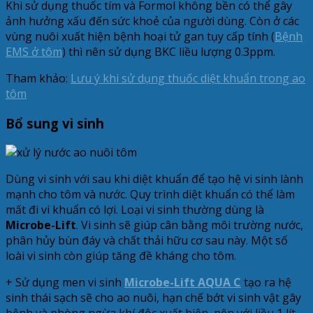
Khi sử dụng thuốc tím và Formol không bền có thể gây
ảnh hưởng xấu đến sức khoẻ của người dùng. Còn ở các
vùng nuôi xuất hiện bệnh hoại tử gan tụy cấp tính (
Bệnh
EMS ở tôm
) thì nên sử dụng BKC liều lượng 0.3ppm.
Tham khảo:
Lưu ý khi sử dụng thuốc diệt khuẩn trong ao
tôm
Bổ sung vi sinh
Dùng vi sinh với sau khi diệt khuẩn để tạo hệ vi sinh lành
mạnh cho tôm và nước. Quy trình diệt khuẩn có thể làm
mất đi vi khuẩn có lợi. Loại vi sinh thường dùng là
Microbe-Lift
. Vi sinh sẽ giúp cân bằng môi trường nước,
phân hủy bùn đáy và chất thải hữu cơ sau này. Một số
loài vi sinh còn giúp tăng đề kháng cho tôm.
+ Sử dụng men vi sinh
Microbe-Lift AQUA C
tạo ra hệ
sinh thái sạch sẽ cho ao nuôi, hạn chế bớt vi sinh vật gây