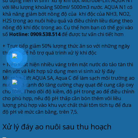
sử dụng men vi sinh xử lý khí độc Microbe-Lift AQUA N1
với liều lượng khoảng 500ml/ 5000m3 nước. AQUA N1 có
khả năng giảm bớt nồng độ của khí độc của NH3, NO2,
H2S trong ao nuôi hiệu quả và điều chỉnh liều dùng theo
nồng độ khí độc trong ao. Cụ thể hơn bạn có thể gọi vào
số
Hotline:
0909.538.514
để được tư vấn chi tiết hơn
+ Trực tiếp giảm 50% lượng thức ăn so với những ngày
thường, để hỗ trợ quá trình xử lý khí độc
+ Nếu xuất hiện nhiều váng trên mặt nước do tảo tàn thì
nên vớt và kết hợp sử dụng men vi sinh xử lý đáy
Microbe-Lift AQUA SA, Aqua C để làm sạch môi trường ao
nuôi. Bên cạnh đó tăng cường chạy quạt để cung cấp oxy
cho tôm. Theo dõi độ kiềm, độ pH trong ao để điều chỉnh
cho phù hợp, nếu độ pH thấp cần bón thêm vôi liều
lượng phù hợp vào khu vực chất thải tôm tích tụ để đưa
độ pH về mức cân bằng, trên 7,5.
Xử lý đáy ao nuôi sau thu hoạch