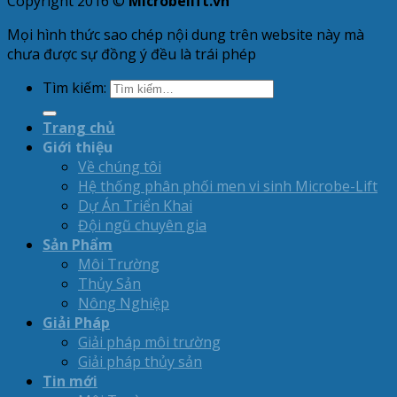
Copyright 2016 ©
Microbelift.vn
Mọi hình thức sao chép nội dung trên website này mà
chưa được sự đồng ý đều là trái phép
Tìm kiếm:
Trang chủ
Giới thiệu
Về chúng tôi
Hệ thống phân phối men vi sinh Microbe-Lift
Dự Án Triển Khai
Đội ngũ chuyên gia
Sản Phẩm
Môi Trường
Thủy Sản
Nông Nghiệp
Giải Pháp
Giải pháp môi trường
Giải pháp thủy sản
Tin mới